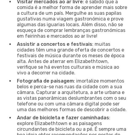
Visitar mercados ao ar livre
: é sabido que a
comida é a melhor forma de aprender mais sobre
a cultura de um país. Mergulhe as suas papilas
gustativas numa viagem gastronómica e prove
algumas das iguarias locais. Além disso, não se
esqueça de comprar lembranças gastronómicas
em feirinhas e mercados ao ar livre!
Assistir a concertos e festivais
: muitas
cidades têm uma grande oferta de concertos e
festivais de música durante os meses de época
alta. Antes de aterrar em Elizabethtown,
verifique se há eventos culturais e música ao
vivo a decorrer na cidade.
Fotografia de paisagem
: imortalize momentos
belos e perca-se nas ruas da cidade com a sua
câmara. Capturar a arquitetura, a arte urbana e
as vistas panorâmicas deslumbrantes com o seu
telefone ou com uma câmara digital pode ser
uma das melhores formas de descobrir a cidade.
Andar de bicicleta e fazer caminhadas
:
explore Elizabethtown e as paisagens
circundantes de bicicleta ou a pé. É sempre uma
boa ideia obter recomendações nos postos de