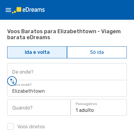
Voos Baratos para Elizabethtown - Viagem
barata eDreams
Ida e volta
Só ida
De onde?
Para onde?
Elizabethtown
Passageiros
Quando?
1 adulto
Voos diretos