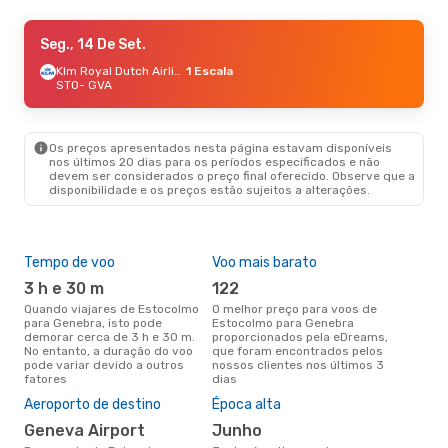
Sex., 28 De Ago.
Seg., 14 De Set.
- Seg., 31 De Ago.
Scandinavian Airlines
Klm Royal Dutch Airlines
1 Escala
1 Escala
STO
STO
- GVA
- GVA
Klm Royal Dutch Airlines
1 Escala
GVA
- STO
Os preços apresentados nesta página estavam disponíveis
nos últimos 20 dias para os períodos especificados e não
devem ser considerados o preço final oferecido. Observe que a
disponibilidade e os preços estão sujeitos a alterações.
Tempo de voo
Voo mais barato
Com
ope
3 h e 30 m
122
S
Quando viajares de Estocolmo
O melhor preço para voos de
para Genebra, isto pode
Estocolmo para Genebra
Companhias aéreas que viajam
demorar cerca de 3 h e 30 m.
proporcionados pela eDreams,
de 
No entanto, a duração do voo
que foram encontrados pelos
pode variar devido a outros
nossos clientes nos últimos 3
fatores
dias
A m
Aeroporto de destino
Época alta
res
Geneva Airport
junho
d