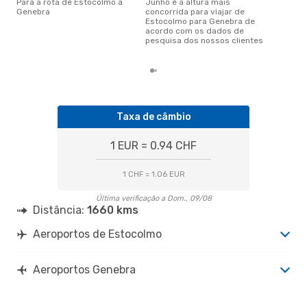
Para a rota de Estocolmo a
junho é a altura mais
janeiro é uma das melhores
Genebra
concorrida para viajar de
altu
Estocolmo para Genebra de
com
acordo com os dados de
aco
pesquisa dos nossos clientes
nos
Taxa de câmbio
1 EUR = 0.94 CHF
1 CHF = 1.06 EUR
Última verificação a Dom., 09/08
Distância:
1660 kms
Aeroportos de Estocolmo
Aeroportos Genebra