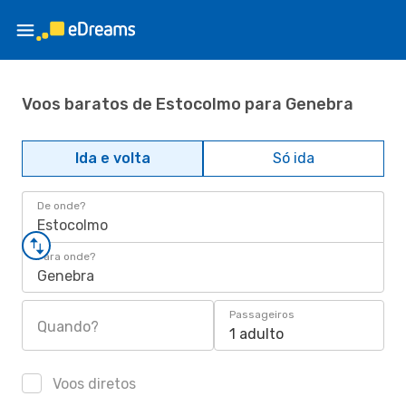
Voos baratos de Estocolmo para Genebra
Ida e volta
Só ida
De onde?
Estocolmo
Para onde?
Genebra
Passageiros
Quando?
1 adulto
Voos diretos