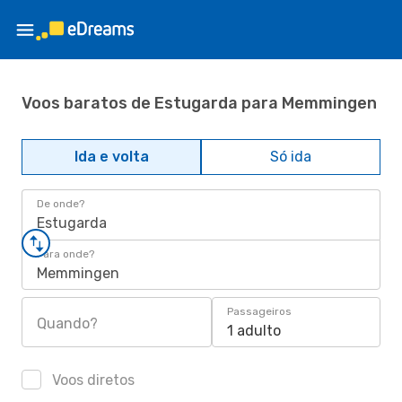
Voos baratos de Estugarda para Memmingen
Ida e volta
Só ida
De onde?
Estugarda
Para onde?
Memmingen
Passageiros
Quando?
1 adulto
Voos diretos