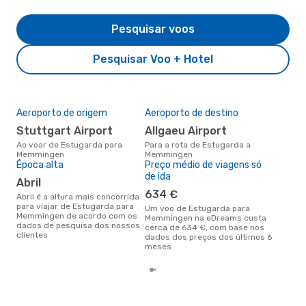
Pesquisar voos
Pesquisar Voo + Hotel
Aeroporto de origem
Aeroporto de destino
A m
res
Stuttgart Airport
Allgaeu Airport
ju
Ao voar de Estugarda para
Para a rota de Estugarda a
Memmingen
Memmingen
julho é uma das melhores
Época alta
Preço médio de viagens só
altu
de ida
Mem
abril
Est
634 €
dad
abril é a altura mais concorrida
para viajar de Estugarda para
Um voo de Estugarda para
Memmingen de acordo com os
Memmingen na eDreams custa
dados de pesquisa dos nossos
cerca de 634 €, com base nos
clientes
dados dos preços dos últimos 6
meses