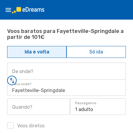
Voos baratos para Fayetteville-Springdale a
partir de 101€
Ida e volta
Só ida
De onde?
Para onde?
Fayetteville-Springdale
Passageiros
Quando?
1 adulto
Voos diretos