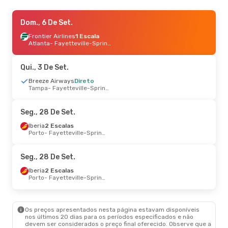
Dom., 6 De Set.
Dom., 6 De Set.
- Dom., 13 De Set.
Breeze Airways
Frontier Airlines
Direto
1 Escala
Nova Orleães
Atlanta
- Fayetteville-Springdale
- Fayetteville-Springdale
Breeze Airways
Direto
Fayetteville-Springdale
- Nova Orleães
Qui., 3 De Set.
Breeze Airways
Direto
Tampa
- Fayetteville-Springdale
Seg., 28 De Set.
Iberia
2 Escalas
Porto
- Fayetteville-Springdale
Seg., 28 De Set.
Iberia
2 Escalas
Porto
- Fayetteville-Springdale
Os preços apresentados nesta página estavam disponíveis
nos últimos 20 dias para os períodos especificados e não
devem ser considerados o preço final oferecido. Observe que a