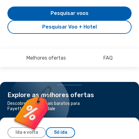
Pesquisar voos
Pesquisar Voo + Hotel
Melhores ofertas
FAQ
Explore as melhores ofertas
Descobre os voos mais baratos para
Fayetteville-Springdale
Ida e volta
Só ida