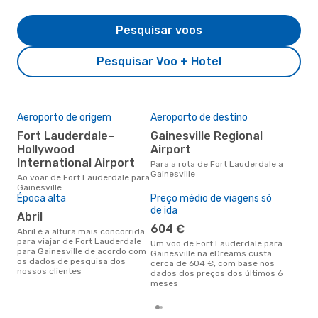
Pesquisar voos
Pesquisar Voo + Hotel
Aeroporto de origem
Aeroporto de destino
A m
res
Fort Lauderdale–
Gainesville Regional
s
Hollywood
Airport
International Airport
agosto é uma das melhores
Para a rota de Fort Lauderdale a
altu
Gainesville
Ao voar de Fort Lauderdale para
Gain
Gainesville
Lau
Época alta
Preço médio de viagens só
dad
de ida
abril
604 €
abril é a altura mais concorrida
para viajar de Fort Lauderdale
Um voo de Fort Lauderdale para
para Gainesville de acordo com
Gainesville na eDreams custa
os dados de pesquisa dos
cerca de 604 €, com base nos
nossos clientes
dados dos preços dos últimos 6
meses