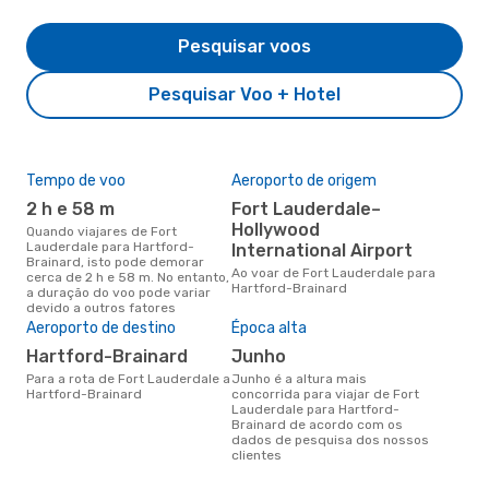
Pesquisar voos
Pesquisar Voo + Hotel
Tempo de voo
Aeroporto de origem
Com
ope
2 h e 58 m
Fort Lauderdale–
Sp
Hollywood
Quando viajares de Fort
Lauderdale para Hartford-
International Airport
Companhias aéreas que viajam
Brainard, isto pode demorar
de 
Ao voar de Fort Lauderdale para
cerca de 2 h e 58 m. No entanto,
Har
Hartford-Brainard
a duração do voo pode variar
devido a outros fatores
Aeroporto de destino
Época alta
A m
res
Hartford-Brainard
junho
fe
Para a rota de Fort Lauderdale a
junho é a altura mais
Hartford-Brainard
concorrida para viajar de Fort
março é uma das melhores
Lauderdale para Hartford-
altu
Brainard de acordo com os
Bra
dados de pesquisa dos nossos
Lau
clientes
dad