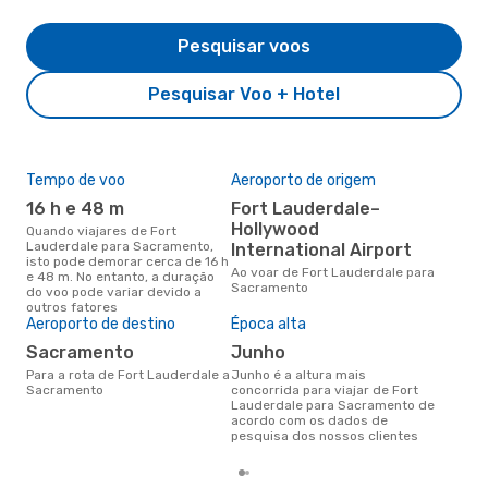
Pesquisar voos
Pesquisar Voo + Hotel
Tempo de voo
Aeroporto de origem
Pre
de 
16 h e 48 m
Fort Lauderdale–
3
Hollywood
Quando viajares de Fort
Lauderdale para Sacramento,
International Airport
Um voo de Fort Lauderdale para
isto pode demorar cerca de 16 h
Sac
Ao voar de Fort Lauderdale para
e 48 m. No entanto, a duração
cer
Sacramento
do voo pode variar devido a
dad
outros fatores
mes
Aeroporto de destino
Época alta
Sacramento
junho
Para a rota de Fort Lauderdale a
junho é a altura mais
Sacramento
concorrida para viajar de Fort
Lauderdale para Sacramento de
acordo com os dados de
pesquisa dos nossos clientes