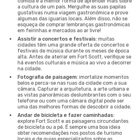
comida é a melhor forma de aprender mais sobre
a cultura de um país. Mergulhe as suas papilas
gustativas numa viagem gastronómica e prove
algumas das iguarias locais. Além disso, não se
esqueça de comprar lembranças gastronómicas
em feirinhas e mercados ao ar livre!
Assistir a concertos e festivais
: muitas
cidades têm uma grande oferta de concertos e
festivais de música durante os meses de época
alta. Antes de aterrar em Fort Scott, verifique se
há eventos culturais e música ao vivo a decorrer
na cidade.
Fotografia de paisagem
: imortalize momentos
belos e perca-se nas ruas da cidade com a sua
câmara. Capturar a arquitetura, a arte urbana e
as vistas panorâmicas deslumbrantes com o seu
telefone ou com uma câmara digital pode ser
uma das melhores formas de descobrir a cidade.
Andar de bicicleta e fazer caminhadas
:
explore Fort Scott e as paisagens circundantes
de bicicleta ou a pé. É sempre uma boa ideia
obter recomendações nos postos de turismo
locais e de guias especializados sobre as