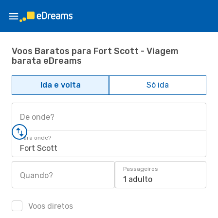
Voos Baratos para Fort Scott - Viagem
barata eDreams
Ida e volta
Só ida
De onde?
Para onde?
Fort Scott
Passageiros
Quando?
1 adulto
Voos diretos