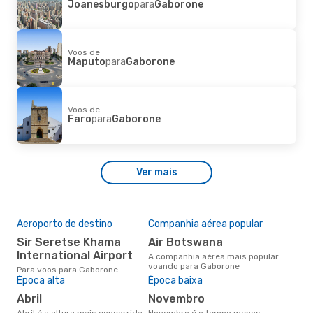
Joanesburgo
para
Gaborone
Voos de
Maputo
para
Gaborone
Voos de
Faro
para
Gaborone
Ver mais
Aeroporto de destino
Companhia aérea popular
Sir Seretse Khama
Air Botswana
International Airport
A companhia aérea mais popular
voando para Gaborone
Para voos para Gaborone
Época alta
Época baixa
abril
novembro
abril é a altura mais concorrida
novembro é o tempo menos