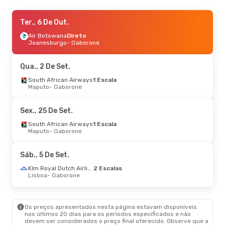
Sex., 25 De Set.
Ter., 6 De Out.
- Dom., 27 De Set.
Air Botswana
Air Botswana
Direto
Direto
Joanesburgo
Joanesburgo
- Gaborone
- Gaborone
Air Botswana
Direto
Gaborone
- Joanesburgo
Qua., 2 De Set.
Seg., 31 De Ago.
South African Airways
- Sex., 4 De Set.
1 Escala
Maputo
- Gaborone
Ethiopian Airlines
2 Escalas
Lisboa
- Gaborone
Ethiopian Airlines
2 Escalas
Sex., 25 De Set.
Gaborone
- Lisboa
South African Airways
1 Escala
Maputo
- Gaborone
Ter., 13 De Out.
- Qua., 21 De Out.
Lufthansa
2 Escalas
Sáb., 5 De Set.
Lisboa
- Gaborone
Airlink
2 Escalas
Klm Royal Dutch Airlines
2 Escalas
Gaborone
- Lisboa
Lisboa
- Gaborone
Os preços apresentados nesta página estavam disponíveis
nos últimos 20 dias para os períodos especificados e não
devem ser considerados o preço final oferecido. Observe que a