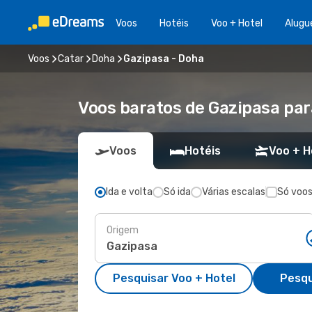
Voos
Hotéis
Voo + Hotel
Alugu
Voos
Catar
Doha
Gazipasa - Doha
Voos baratos de Gazipasa pa
Voos
Hotéis
Voo + H
Ida e volta
Só ida
Várias escalas
Só voos
Origem
Pesquisar Voo + Hotel
Pesqu