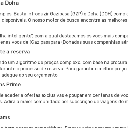
ra Doha
ples. Basta introduzir Gazipasa (GZP) e Doha (DOH) como as
s disponíveis. O nosso motor de busca encontra as melhores
 inteligente”, com a qual destacamos os voos mais compet
r apenas voos de {Gazipasapara {Dohadas suas companhias aér
te a reserva
do um algoritmo de preços complexo, com base na procura e
durante o processo de reserva. Para garantir o melhor preço
e adeque ao seu orçamento.
ms Prime
de aceder a ofertas exclusivas e poupar em centenas de voo
s. Adira à maior comunidade por subscrição de viagens do
eams