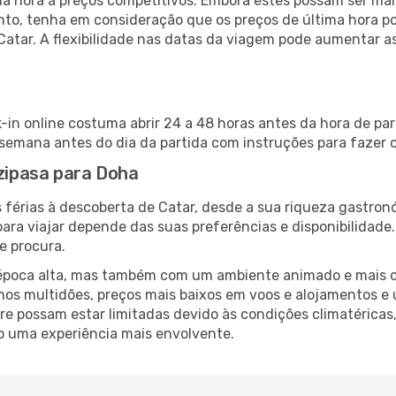
 hora a preços competitivos. Embora estes possam ser mais
nto, tenha em consideração que os preços de última hora p
Catar. A flexibilidade nas datas da viagem pode aumentar a
-in online costuma abrir 24 a 48 horas antes da hora de par
emana antes do dia da partida com instruções para fazer o
azipasa para Doha
 férias à descoberta de Catar, desde a sua riqueza gastronó
ara viajar depende das suas preferências e disponibilidade
e procura.
poca alta, mas também com um ambiente animado e mais ofert
s multidões, preços mais baixos em voos e alojamentos e 
vre possam estar limitadas devido às condições climatéricas
o uma experiência mais envolvente.