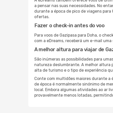
A eDreams também oferece voos de última
a pensar nas suas necessidades. No enta
durante a época de pico de viagens para 
ofertas.
Fazer o check-in antes do voo
Para voos de Gazipasa para Doha, o check
com a eDreams, receberá um e-mail uma s
A melhor altura para viajar de G
São inúmeras as possibilidades para umas
natureza deslumbrante. A melhor altura p
alta de turismo e o tipo de experiência qu
Conte com multidões maiores durante a é
de época é normalmente sinónimo de meno
local. Embora algumas atividades ao ar li
provavelmente menos lotadas, permitind