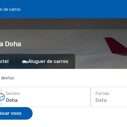
er de carros
ra Doha
otel
Aluguer de carros
 diretos
Destino
Partida
Data
isar voos