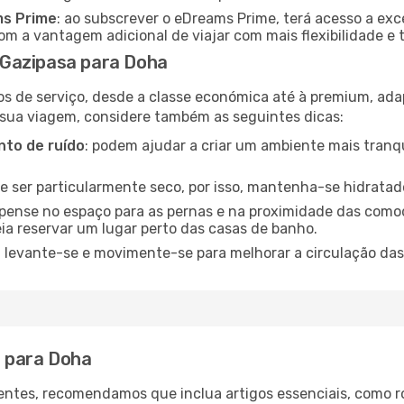
ms Prime
: ao subscrever o eDreams Prime, terá acesso a exc
m a vantagem adicional de viajar com mais flexibilidade e 
Gazipasa para Doha
os de serviço, desde a classe económica até à premium, ad
 sua viagem, considere também as seguintes dicas:
to de ruído
: podem ajudar a criar um ambiente mais tranqu
de ser particularmente seco, por isso, mantenha-se hidratad
 pense no espaço para as pernas e na proximidade das comod
ia reservar um lugar perto das casas de banho.
: levante-se e movimente-se para melhorar a circulação das
a para Doha
ntes, recomendamos que inclua artigos essenciais, como r