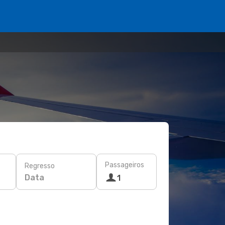
Passageiros
Regresso
Data
1