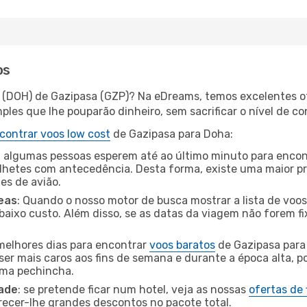
os
 (DOH) de Gazipasa (GZP)? Na eDreams, temos excelentes of
les que lhe pouparão dinheiro, sem sacrificar o nível de co
contrar voos low cost
de Gazipasa para Doha:
 algumas pessoas esperem até ao último minuto para encont
hetes com antecedência. Desta forma, existe uma maior pr
tes de avião.
eas
: Quando o nosso motor de busca mostrar a lista de voos 
baixo custo. Além disso, se as datas da viagem não forem fi
 melhores dias para encontrar
voos baratos
de Gazipasa para
ser mais caros aos fins de semana e durante a época alta, p
uma pechincha.
dade
: se pretende ficar num hotel, veja as nossas
ofertas de
recer-lhe grandes descontos no pacote total.