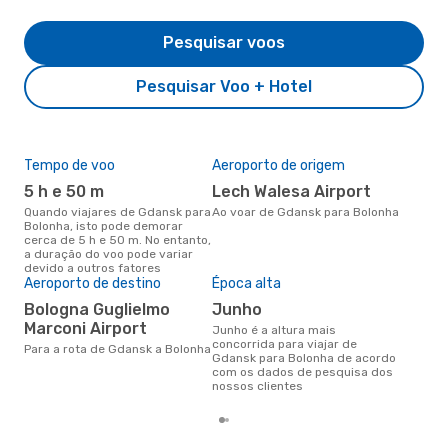
Pesquisar voos
Pesquisar Voo + Hotel
Tempo de voo
Aeroporto de origem
Pre
de 
5 h e 50 m
Lech Walesa Airport
14
Quando viajares de Gdansk para
Ao voar de Gdansk para Bolonha
Bolonha, isto pode demorar
Um voo de Gdansk para Bolonha
cerca de 5 h e 50 m. No entanto,
na 
a duração do voo pode variar
€, 
devido a outros fatores
pre
Aeroporto de destino
Época alta
Bologna Guglielmo
junho
Marconi Airport
junho é a altura mais
concorrida para viajar de
Para a rota de Gdansk a Bolonha
Gdansk para Bolonha de acordo
com os dados de pesquisa dos
nossos clientes