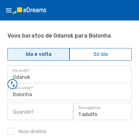
Voos baratos de Gdansk para Bolonha
Ida e volta
Só ida
De onde?
Gdansk
Para onde?
Bolonha
Passageiros
Quando?
1 adulto
Voos diretos