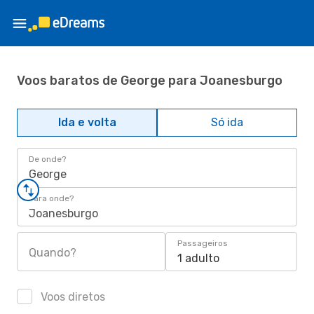
Voos baratos de George para Joanesburgo
Ida e volta
Só ida
De onde?
George
Para onde?
Joanesburgo
Passageiros
Quando?
1 adulto
Voos diretos