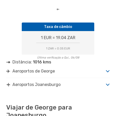
mes
Taxa de câmbio
1 EUR = 19.04 ZAR
1 ZAR = 0.05 EUR
Última verificação a Qui., 06/08
Distância:
1016 kms
Aeroportos de George
Aeroportos Joanesburgo
Viajar de George para
Joanesburgo