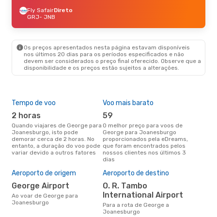
Fly Safair
Direto
GRJ
- JNB
Os preços apresentados nesta página estavam disponíveis
nos últimos 20 dias para os períodos especificados e não
devem ser considerados o preço final oferecido. Observe que a
disponibilidade e os preços estão sujeitos a alterações.
Tempo de voo
Voo mais barato
Épo
2 horas
59
j
Quando viajares de George para
O melhor preço para voos de
junho é a altura mais
Joanesburgo, isto pode
George para Joanesburgo
conc
demorar cerca de 2 horas. No
proporcionados pela eDreams,
Geo
entanto, a duração do voo pode
que foram encontrados pelos
aco
variar devido a outros fatores
nossos clientes nos últimos 3
pes
dias
Pre
de 
Aeroporto de origem
Aeroporto de destino
8
George Airport
O. R. Tambo
Um voo de George para
International Airport
Ao voar de George para
Joa
Joanesburgo
cer
Para a rota de George a
dad
Joanesburgo