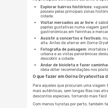
Explorar bairros históricos
: vaguei
passeio pelas principais zonas histór
cidade.
Visitar mercados ao ar livre
: é sab
papilas gustativas numa viagem gast
gastronómicas em feirinhas e mercado
Assistir a concertos e festivais
: m
alta. Antes de aterrar em Gorna Oryah
Fotografia de paisagem
: imortaliz
urbana e as vistas panorâmicas desl
descobrir a cidade.
Andar de bicicleta e fazer caminh
ideia obter recomendações nos postos
O que fazer em Gorna Oryahovitsa d
Para aqueles que procuram uma viagem tra
mais autênticas, sem longas filas nas at
descontos especiais, tornando mais fácil 
Com menos turistas por perto, também ter