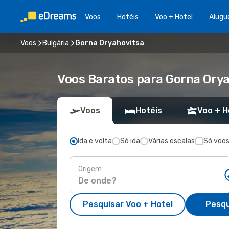
Voos
Hotéis
Voo + Hotel
Alugu
Voos
Bulgária
Gorna Oryahovitsa
Voos Baratos para Gorna Ory
Voos
Hotéis
Voo + H
Ida e volta
Só ida
Várias escalas
Só voos
Origem
Pesquisar Voo + Hotel
Pesqu