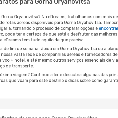
aratos para Gorna Oryahovitsa
ara Gorna Oryahovitsa? Na eDreams, trabalhamos com mais 
de rotas aéreas disponíveis para Gorna Oryahovitsa. Tamb
gária, tornando o processo de comparar opções e
encontrar
o, pode ter a certeza de que está a desfrutar das melhores
a, a eDreams tem tudo aquilo de que precisa.
a de fim de semana rápida em Gorna Oryahovitsa ou a plane
à nossa vasta rede de companhias aéreas e fornecedores d
e voo + hotel, e até mesmo outros serviços essenciais de v
iço de transporte.
próxima viagem? Continue a ler e descubra algumas das prin
reas que voam para este destino e dicas sobre como garant