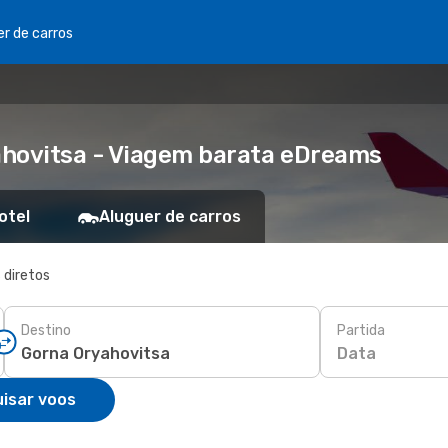
er de carros
ahovitsa - Viagem barata eDreams
otel
Aluguer de carros
 diretos
Destino
Partida
Data
isar voos