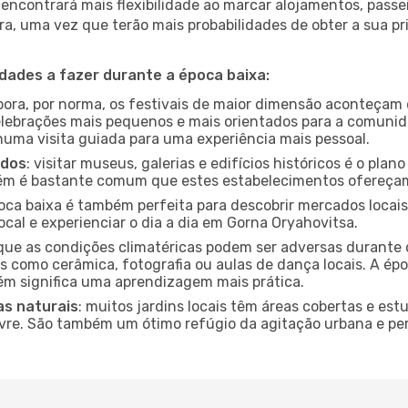
encontrará mais flexibilidade ao marcar alojamentos, passei
a, uma vez que terão mais probabilidades de obter a sua pri
idades a fazer durante a época baixa:
bora, por norma, os festivais de maior dimensão aconteçam 
lebrações mais pequenos e mais orientados para a comuni
 numa visita guiada para uma experiência mais pessoal.
ados
: visitar museus, galerias e edifícios históricos é o pla
bém é bastante comum que estes estabelecimentos ofereçam
poca baixa é também perfeita para descobrir mercados locais
cal e experienciar o dia a dia em Gorna Oryahovitsa.
que as condições climatéricas podem ser adversas durante 
s como cerâmica, fotografia ou aulas de dança locais. A épo
m significa uma aprendizagem mais prática.
as naturais
: muitos jardins locais têm áreas cobertas e est
ivre. São também um ótimo refúgio da agitação urbana e pe