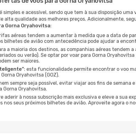
 ofertas de voos para Gorna Oryahovitsa
é simples e acessível, sendo que tem à sua disposição uma
de alta qualidade aos melhores preços. Adicionalmente, 
ra Gorna Oryahovitsa
:
arifas aéreas tendem a aumentar à medida que a data de pa
s bilhetes de avião com antecedência pode ajudar a encont
para a maioria dos destinos, as companhias aéreas tendem a
eriados ou verão). Se optar por voar para Gorna Oryahovitsa
odem ser maiores.
nteligente”
: esta funcionalidade permite encontrar o voo ma
 Gorna Oryahovitsa (GOZ).
nem sempre seja possível, evitar viajar aos fins de semana 
a Gorna Oryahovitsa.
re aderir à nossa subscrição mais exclusiva e eleve a sua e
 nos seus próximos bilhetes de avião. Aproveite agora o no