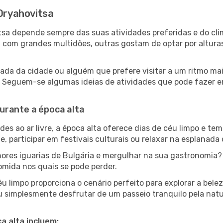
 Oryahovitsa
vitsa depende sempre das suas atividades preferidas e do c
om grandes multidões, outras gostam de optar por alturas m
ada da cidade ou alguém que prefere visitar a um ritmo mai
s. Seguem-se algumas ideias de atividades que pode fazer e
urante a época alta
es ao ar livre, a época alta oferece dias de céu limpo e tem
e, participar em festivais culturais ou relaxar na esplanada
res iguarias de Bulgária e mergulhar na sua gastronomia?
omida nos quais se pode perder.
 limpo proporciona o cenário perfeito para explorar a bele
u simplesmente desfrutar de um passeio tranquilo pela nat
a alta incluem: