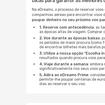
Dicas para garantir as melhores
Na eDreams, o processo de reservar voos 
companhias aéreas para encontrar voos 
poupar dinheiro no seu próximo voo pa
1. Reserve com antecedência
: as t
as épocas altas de viagem. Comprar o
2. Voe durante as épocas baixas
: 
os períodos de maior procura (como f
de encontrar bilhetes mais baratos p
3. Utilize a nossa opção “Escolha i
resultados quando procura voos para
4. Viaje durante a semana
: embora 
significativamente nos seus voos par
5. Adira ao eDreams Prime
: conside
permite-lhe poupar centenas de euros
dias ao reservar o seu voo.