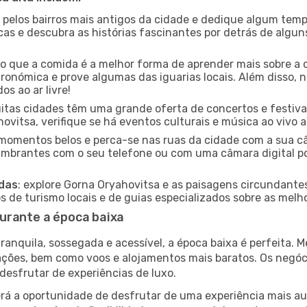
e pelos bairros mais antigos da cidade e dedique algum temp
icas e descubra as histórias fascinantes por detrás de algu
ido que a comida é a melhor forma de aprender mais sobre a 
ronómica e prove algumas das iguarias locais. Além disso,
s ao ar livre!
uitas cidades têm uma grande oferta de concertos e festiv
ovitsa, verifique se há eventos culturais e música ao vivo a
e momentos belos e perca-se nas ruas da cidade com a sua câ
umbrantes com o seu telefone ou com uma câmara digital p
adas
: explore Gorna Oryahovitsa e as paisagens circundantes
 de turismo locais e de guias especializados sobre as melhor
urante a época baixa
nquila, sossegada e acessível, a época baixa é perfeita. Me
rações, bem como voos e alojamentos mais baratos. Os negó
desfrutar de experiências de luxo.
á a oportunidade de desfrutar de uma experiência mais autê