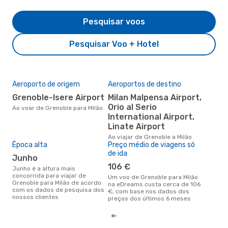
Pesquisar voos
Pesquisar Voo + Hotel
Aeroporto de origem
Aeroportos de destino
A m
res
Grenoble-Isere Airport
Milan Malpensa Airport,
fe
Orio al Serio
Ao voar de Grenoble para Milão
International Airport,
janeiro é uma das melhores
altu
Linate Airport
par
Ao viajar de Grenoble a Milão
com
Época alta
Preço médio de viagens só
clie
de ida
junho
106 €
junho é a altura mais
concorrida para viajar de
Um voo de Grenoble para Milão
Grenoble para Milão de acordo
na eDreams custa cerca de 106
com os dados de pesquisa dos
€, com base nos dados dos
nossos clientes
preços dos últimos 6 meses