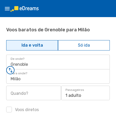
Voos baratos de Grenoble para Milão
Ida e volta
Só ida
De onde?
Grenoble
Para onde?
Milão
Passageiros
Quando?
1 adulto
Voos diretos