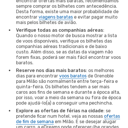
encontrar ofertas mais baratas, recomendamos
sempre comprar os bilhetes com antecedência.
Desta forma, existe uma maior probabilidade de
encontrar
viagens baratas
e evitar pagar muito
mais pelos bilhetes de avião.
Verifique todas as companhias aéreas
:
Quando o nosso motor de busca mostrar a lista
de voos disponíveis, verifique os bilhetes das
companhias aéreas tradicionais e de baixo
custo. Além disso, se as datas da viagem não
forem fixas, poderá ser mais fácil encontrar voos
baratos.
Reserve nos dias mais baratos
: os melhores
dias para encontrar
voos baratos
de Grenoble
para Milão são normalmente entre terça-feira e
quinta-feira. Os bilhetes tendem a ser mais
caros aos fins de semana e durante a época alta,
por isso, voar a meio da semana ou fora de época
pode ajudá-lo(a) a conseguir uma pechincha.
Explore as ofertas de férias na cidade
: se
pretende ficar num hotel, veja as nossas
ofertas
de fim de semana
em Milão. E se desejar alugar
um carro, a eDreams pode oferecer-lhe grandes