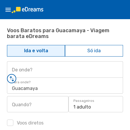
Voos Baratos para Guacamaya - Viagem
barata eDreams
Ida e volta
Só ida
De onde?
Para onde?
Guacamaya
Passageiros
Quando?
1 adulto
Voos diretos