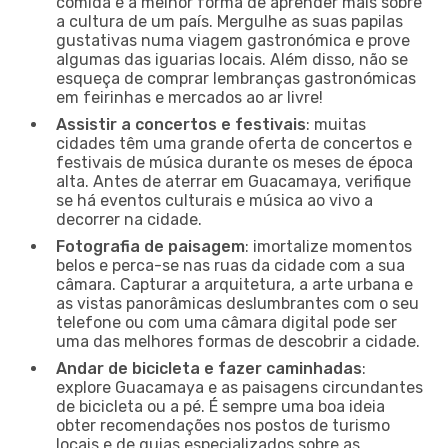
comida é a melhor forma de aprender mais sobre
a cultura de um país. Mergulhe as suas papilas
gustativas numa viagem gastronómica e prove
algumas das iguarias locais. Além disso, não se
esqueça de comprar lembranças gastronómicas
em feirinhas e mercados ao ar livre!
Assistir a concertos e festivais
: muitas
cidades têm uma grande oferta de concertos e
festivais de música durante os meses de época
alta. Antes de aterrar em Guacamaya, verifique
se há eventos culturais e música ao vivo a
decorrer na cidade.
Fotografia de paisagem
: imortalize momentos
belos e perca-se nas ruas da cidade com a sua
câmara. Capturar a arquitetura, a arte urbana e
as vistas panorâmicas deslumbrantes com o seu
telefone ou com uma câmara digital pode ser
uma das melhores formas de descobrir a cidade.
Andar de bicicleta e fazer caminhadas
:
explore Guacamaya e as paisagens circundantes
de bicicleta ou a pé. É sempre uma boa ideia
obter recomendações nos postos de turismo
locais e de guias especializados sobre as