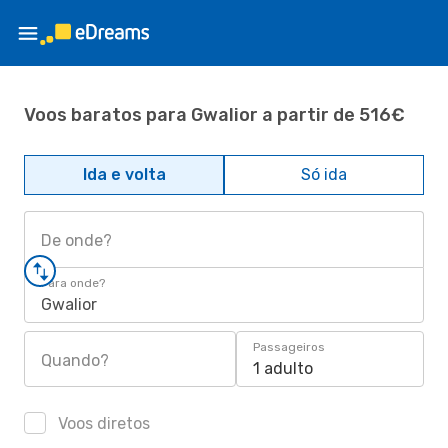
Voos baratos para Gwalior a partir de 516€
Ida e volta
Só ida
De onde?
Para onde?
Gwalior
Passageiros
Quando?
1 adulto
Voos diretos