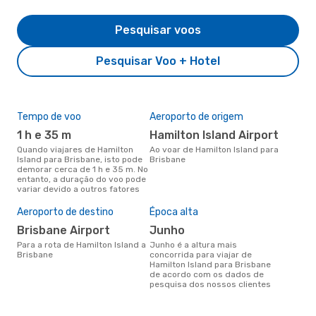
Pesquisar voos
Pesquisar Voo + Hotel
Tempo de voo
Aeroporto de origem
Com
ope
1 h e 35 m
Hamilton Island Airport
V
Quando viajares de Hamilton
Ao voar de Hamilton Island para
Island para Brisbane, isto pode
Brisbane
Companhias aéreas que viajam
demorar cerca de 1 h e 35 m. No
de H
entanto, a duração do voo pode
Bri
variar devido a outros fatores
Aeroporto de destino
Época alta
A m
res
Brisbane Airport
junho
m
Para a rota de Hamilton Island a
junho é a altura mais
Brisbane
concorrida para viajar de
abril é uma das melhores
Hamilton Island para Brisbane
altu
de acordo com os dados de
com
pesquisa dos nossos clientes
de 
dos