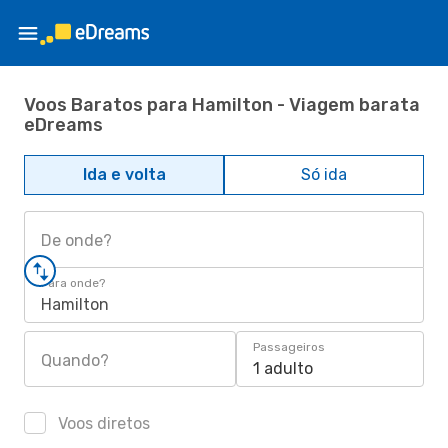
Voos Baratos para Hamilton - Viagem barata
eDreams
Ida e volta
Só ida
De onde?
Para onde?
Hamilton
Passageiros
Quando?
1 adulto
Voos diretos