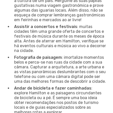
a cultura de um país. Mergulhe as suas papilas
gustativas numa viagem gastronómica e prove
algumas das iguarias locais. Além disso, não se
esqueça de comprar lembranças gastronómicas
em feirinhas e mercados ao ar livre!
Assistir a concertos e festivais
: muitas
cidades têm uma grande oferta de concertos e
festivais de música durante os meses de época
alta. Antes de aterrar em Hamilton, verifique se
há eventos culturais e música ao vivo a decorrer
na cidade.
Fotografia de paisagem
: imortalize momentos
belos e perca-se nas ruas da cidade com a sua
câmara. Capturar a arquitetura, a arte urbana e
as vistas panorâmicas deslumbrantes com o seu
telefone ou com uma câmara digital pode ser
uma das melhores formas de descobrir a cidade.
Andar de bicicleta e fazer caminhadas
:
explore Hamilton e as paisagens circundantes
de bicicleta ou a pé. É sempre uma boa ideia
obter recomendações nos postos de turismo
locais e de guias especializados sobre as
melhores rotas a explorar.