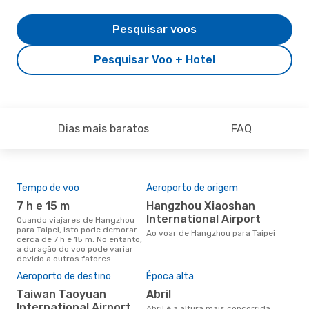
Pesquisar voos
Pesquisar Voo + Hotel
Dias mais baratos
FAQ
Tempo de voo
Aeroporto de origem
Com
ope
7 h e 15 m
Hangzhou Xiaoshan
EV
International Airport
Quando viajares de Hangzhou
para Taipei, isto pode demorar
Companhias aéreas que viajam
Ao voar de Hangzhou para Taipei
cerca de 7 h e 15 m. No entanto,
de 
a duração do voo pode variar
devido a outros fatores
A m
Aeroporto de destino
Época alta
res
Taiwan Taoyuan
abril
ab
International Airport
abril é a altura mais concorrida