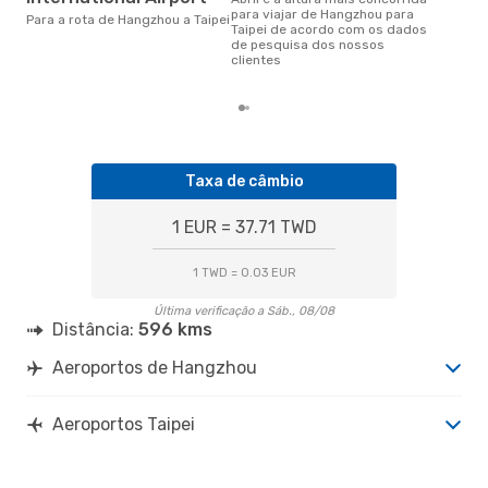
março é uma das melhores
para viajar de Hangzhou para
Para a rota de Hangzhou a Taipei
altu
Taipei de acordo com os dados
com
de pesquisa dos nossos
aco
clientes
nos
Taxa de câmbio
1 EUR = 37.71 TWD
1 TWD = 0.03 EUR
Última verificação a Sáb., 08/08
Distância:
596 kms
Aeroportos de Hangzhou
Aeroportos Taipei