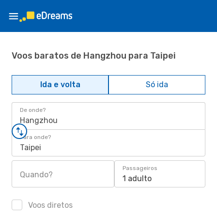
Voos baratos de Hangzhou para Taipei
Ida e volta
Só ida
De onde?
Hangzhou
Para onde?
Taipei
Passageiros
Quando?
1 adulto
Voos diretos