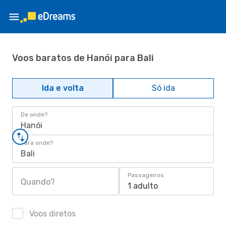
Voos baratos de Hanói para Bali
Ida e volta
Só ida
De onde?
Hanói
Para onde?
Bali
Passageiros
Quando?
1 adulto
Voos diretos