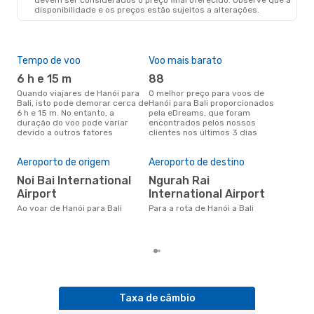
disponibilidade e os preços estão sujeitos a alterações.
Tempo de voo
Voo mais barato
Épo
6 h e 15 m
88
j
Quando viajares de Hanói para
O melhor preço para voos de
junho é a altura mais
Bali, isto pode demorar cerca de
Hanói para Bali proporcionados
conc
6 h e 15 m. No entanto, a
pela eDreams, que foram
par
duração do voo pode variar
encontrados pelos nossos
dad
devido a outros fatores
clientes nos últimos 3 dias
clie
Pre
de 
Aeroporto de origem
Aeroporto de destino
14
Noi Bai International
Ngurah Rai
Um voo de Hanói para Bali na
Airport
International Airport
eDr
com
Ao voar de Hanói para Bali
Para a rota de Hanói a Bali
dos
Taxa de câmbio