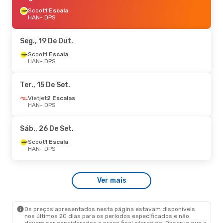
Scoot
1 Escala
HAN
- DPS
Seg., 19 De Out.
Scoot
1 Escala
HAN
- DPS
Ter., 15 De Set.
Vietjet
2 Escalas
HAN
- DPS
Sáb., 26 De Set.
Scoot
1 Escala
HAN
- DPS
Ver mais
Os preços apresentados nesta página estavam disponíveis
nos últimos 20 dias para os períodos especificados e não
devem ser considerados o preço final oferecido. Observe que a