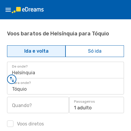
Voos baratos de Helsínquia para Tóquio
Ida e volta
Só ida
De onde?
Helsínquia
Para onde?
Tóquio
Passageiros
Quando?
1 adulto
Voos diretos