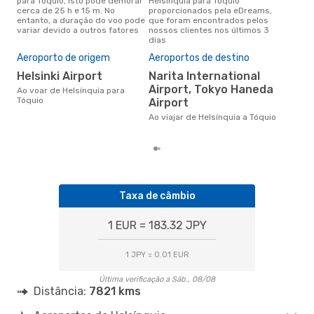
para Tóquio, isto pode demorar
Helsínquia para Tóquio
conc
cerca de 25 h e 15 m. No
proporcionados pela eDreams,
Hels
entanto, a duração do voo pode
que foram encontrados pelos
aco
variar devido a outros fatores
nossos clientes nos últimos 3
pes
dias
Pre
de 
Aeroporto de origem
Aeroportos de destino
13
Helsinki Airport
Narita International
Um voo de Helsínquia para
Airport, Tokyo Haneda
Ao voar de Helsínquia para
Tóq
Tóquio
Airport
de 
dos
Ao viajar de Helsínquia a Tóquio
Taxa de câmbio
1 EUR = 183.32 JPY
1 JPY = 0.01 EUR
Última verificação a Sáb., 08/08
Distância:
7821 kms