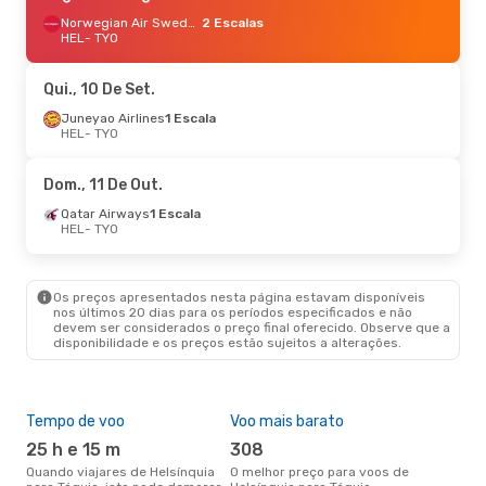
Norwegian Air Sweden
2 Escalas
HEL
- TYO
Qui., 10 De Set.
Juneyao Airlines
1 Escala
HEL
- TYO
Dom., 11 De Out.
Qatar Airways
1 Escala
HEL
- TYO
Os preços apresentados nesta página estavam disponíveis
nos últimos 20 dias para os períodos especificados e não
devem ser considerados o preço final oferecido. Observe que a
disponibilidade e os preços estão sujeitos a alterações.
Tempo de voo
Voo mais barato
Épo
25 h e 15 m
308
j
Quando viajares de Helsínquia
O melhor preço para voos de
junho é a altura mais