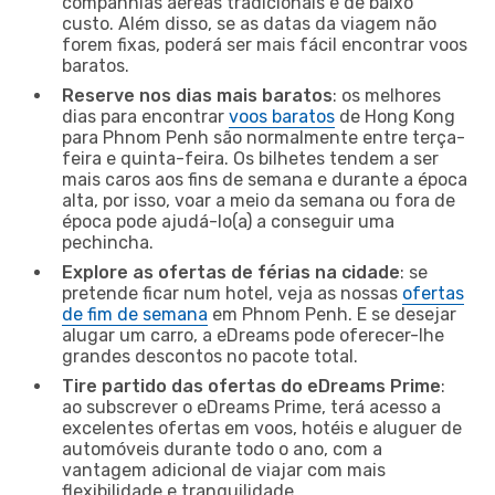
companhias aéreas tradicionais e de baixo
custo. Além disso, se as datas da viagem não
forem fixas, poderá ser mais fácil encontrar voos
baratos.
Reserve nos dias mais baratos
: os melhores
dias para encontrar
voos baratos
de Hong Kong
para Phnom Penh são normalmente entre terça-
feira e quinta-feira. Os bilhetes tendem a ser
mais caros aos fins de semana e durante a época
alta, por isso, voar a meio da semana ou fora de
época pode ajudá-lo(a) a conseguir uma
pechincha.
Explore as ofertas de férias na cidade
: se
pretende ficar num hotel, veja as nossas
ofertas
de fim de semana
em Phnom Penh. E se desejar
alugar um carro, a eDreams pode oferecer-lhe
grandes descontos no pacote total.
Tire partido das ofertas do eDreams Prime
:
ao subscrever o eDreams Prime, terá acesso a
excelentes ofertas em voos, hotéis e aluguer de
automóveis durante todo o ano, com a
vantagem adicional de viajar com mais
flexibilidade e tranquilidade.