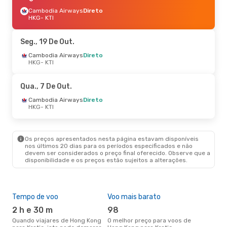
Cambodia Airways
Direto
HKG
- KTI
Seg., 19 De Out.
Cambodia Airways
Direto
HKG
- KTI
Qua., 7 De Out.
Cambodia Airways
Direto
HKG
- KTI
Os preços apresentados nesta página estavam disponíveis
nos últimos 20 dias para os períodos especificados e não
devem ser considerados o preço final oferecido. Observe que a
disponibilidade e os preços estão sujeitos a alterações.
Tempo de voo
Voo mais barato
Épo
2 h e 30 m
98
ab
Quando viajares de Hong Kong
O melhor preço para voos de
abril é a altura mais concorrida