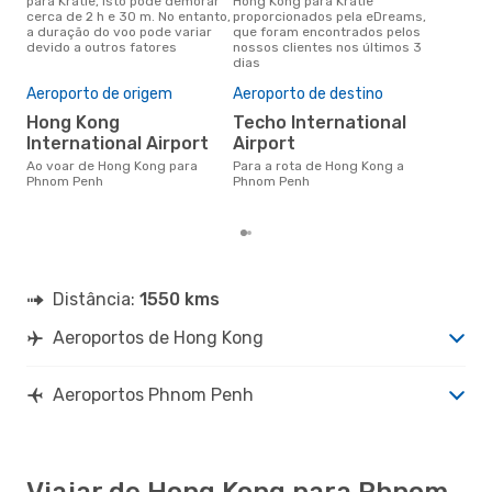
para Kratie, isto pode demorar
Hong Kong para Kratie
para
cerca de 2 h e 30 m. No entanto,
proporcionados pela eDreams,
Kra
a duração do voo pode variar
que foram encontrados pelos
de 
devido a outros fatores
nossos clientes nos últimos 3
clie
dias
Pre
de 
Aeroporto de origem
Aeroporto de destino
19
Hong Kong
Techo International
Um voo de Hong Kong para
International Airport
Airport
Kra
de 
Ao voar de Hong Kong para
Para a rota de Hong Kong a
dos
Phnom Penh
Phnom Penh
Distância:
1550 kms
Aeroportos de Hong Kong
Aeroportos Phnom Penh
Viajar de Hong Kong para Phnom