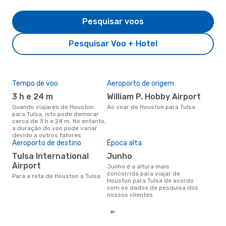
Pesquisar voos
Pesquisar Voo + Hotel
Tempo de voo
Aeroporto de origem
Pre
de 
3 h e 24 m
William P. Hobby Airport
12
Quando viajares de Houston
Ao voar de Houston para Tulsa
para Tulsa, isto pode demorar
Um voo de Houston para Tulsa
cerca de 3 h e 24 m. No entanto,
na 
a duração do voo pode variar
€, 
devido a outros fatores
pre
Aeroporto de destino
Época alta
Tulsa International
junho
Airport
junho é a altura mais
concorrida para viajar de
Para a rota de Houston a Tulsa
Houston para Tulsa de acordo
com os dados de pesquisa dos
nossos clientes