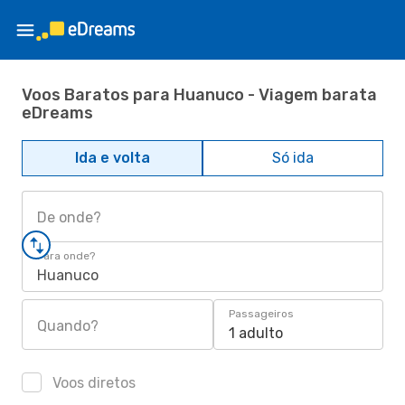
Voos Baratos para Huanuco - Viagem barata
eDreams
Ida e volta
Só ida
De onde?
Para onde?
Huanuco
Passageiros
Quando?
1 adulto
Voos diretos