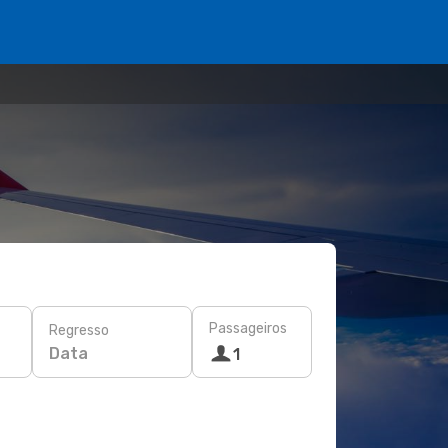
Passageiros
Regresso
Data
1