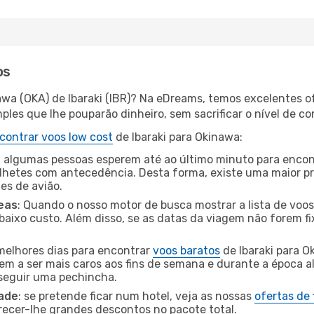
os
awa (OKA) de Ibaraki (IBR)? Na eDreams, temos excelentes of
les que lhe pouparão dinheiro, sem sacrificar o nível de co
contrar voos low cost
de Ibaraki para Okinawa:
 algumas pessoas esperem até ao último minuto para encont
hetes com antecedência. Desta forma, existe uma maior pr
tes de avião.
eas
: Quando o nosso motor de busca mostrar a lista de voos 
baixo custo. Além disso, se as datas da viagem não forem fi
 melhores dias para encontrar
voos baratos
de Ibaraki para 
dem a ser mais caros aos fins de semana e durante a época al
nseguir uma pechincha.
dade
: se pretende ficar num hotel, veja as nossas
ofertas de
recer-lhe grandes descontos no pacote total.