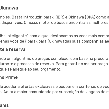
 Okinawa
ples. Basta introduzir Ibaraki (IBR) e Okinawa (OKA) como a
s disponíveis. O nosso motor de busca encontra as melhores
 inteligente”, com a qual destacamos os voos mais compet
 apenas voos de {Ibarakipara {Okinawadas suas companhias aé
te a reserva
do um algoritmo de preços complexo, com base na procura e
durante o processo de reserva. Para garantir o melhor preço
 que se adeque ao seu orçamento.
ms Prime
de aceder a ofertas exclusivas e poupar em centenas de voo
s. Adira à maior comunidade por subscrição de viagens do
eams