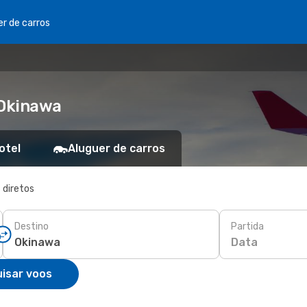
er de carros
 Okinawa
otel
Aluguer de carros
 diretos
Destino
Partida
Data
isar voos