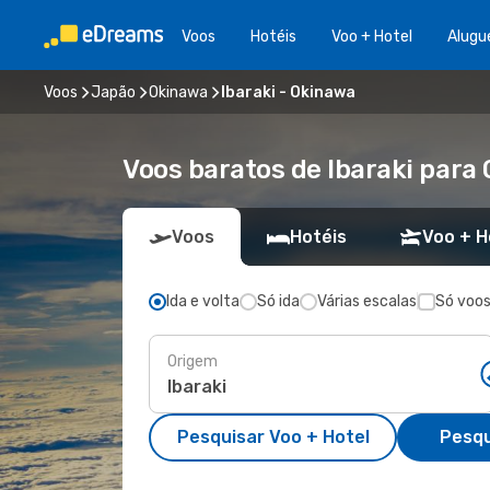
Voos
Hotéis
Voo + Hotel
Alugu
Voos
Japão
Okinawa
Ibaraki - Okinawa
Voos baratos de Ibaraki para
Voos
Hotéis
Voo + H
Ida e volta
Só ida
Várias escalas
Só voos
Origem
Pesquisar Voo + Hotel
Pesqu