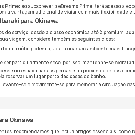
ms Prime
: ao subscrever o eDreams Prime, terá acesso a exc
m a vantagem adicional de viajar com mais flexibilidade e 
Ibaraki para Okinawa
os de serviço, desde a classe económica até à premium, ad
 sua viagem, considere também as seguintes dicas:
to de ruído
: podem ajudar a criar um ambiente mais tranqu
de ser particularmente seco, por isso, mantenha-se hidratad
 pense no espaço para as pernas e na proximidade das comod
ia reservar um lugar perto das casas de banho.
: levante-se e movimente-se para melhorar a circulação das
para Okinawa
ntes, recomendamos que inclua artigos essenciais, como r