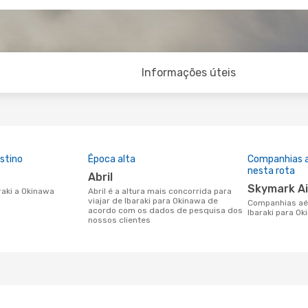
Informações úteis
stino
Época alta
Companhias 
nesta rota
abril
Skymark Ai
araki a Okinawa
abril é a altura mais concorrida para
viajar de Ibaraki para Okinawa de
Companhias aéreas que viajam de
acordo com os dados de pesquisa dos
Ibaraki para O
nossos clientes