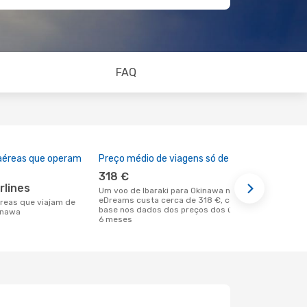
FAQ
aéreas que operam
Preço médio de viagens só de ida
A melhor al
318 €
junho
rlines
Um voo de Ibaraki para Okinawa na
maio é uma das melhores alturas para
eDreams custa cerca de 318 €, com
voar para O
base nos dados dos preços dos últimos
Ibaraki de 
kinawa
6 meses
dos nossos 