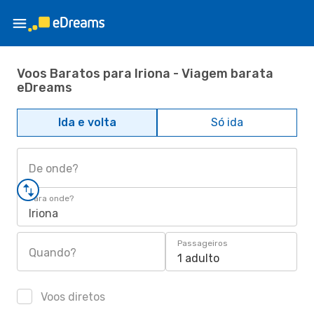
Voos Baratos para Iriona - Viagem barata
eDreams
Ida e volta
Só ida
De onde?
Para onde?
Iriona
Passageiros
Quando?
1 adulto
Voos diretos