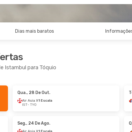
Dias mais baratos
Informações
fertas
de Istambul para Tóquio
Qua., 28 De Out.
T
3 De Out.
- Sáb., 24 De Out.
Air Asia X
1 Escala
IST
- TYO
Thai Airways International
1 Escala
YO
 Airways
1 Escala
IST
Seg., 24 De Ago.
Q
Air Asia X
1 Escala