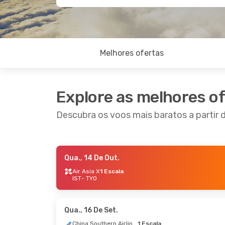
Melhores ofertas
Explore as melhores o
Descubra os voos mais baratos a partir 
Qua., 14 De Out.
Ter., 1 De Set.
- Ter., 8 De Set.
Sex., 2
Air Asia X
1 Escala
IST
- TYO
Etihad Airways
1 Escala
IST
- TYO
IST
- T
Etihad Airways
1 Escala
Etihad
TYO
- IST
TYO
- 
Qua., 16 De Set.
China Southern Airlines
1 Escala