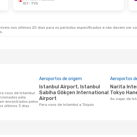
IST
- TYO
veis nos últimos 20 dias para os períodos especificados e não devem ser con
s.
o
Aeroportos de origem
Aeroportos d
Istanbul Airport, Istanbul
Narita International Airport,
Sabiha Gökçen International
Tokyo Hane
rcionados pela
Airport
Ao viajar de I
am encontrados pelos
Para voos de Istambul a Tóquio
os últimos 3 dias