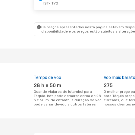
IST
- TYO
Os preços apresentados nesta página estavam disponí
disponibilidade e os preços estão sujeitos a alteraçõe
Tempo de voo
Voo mais barat
28 h e 50 m
275
Quando viajares de Istambul para
O melhor preço para voos de Istambul
Tóquio, isto pode demorar cerca de 28
para Tóquio propo
h e 50 m. No entanto, a duração do voo
eDreams, que for
pode variar devido a outros fatores
nossos clientes n