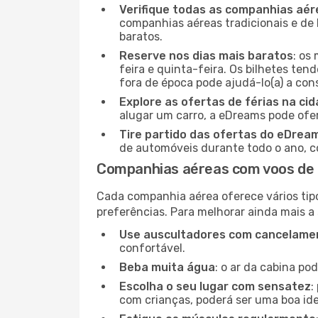
Verifique todas as companhias aér
companhias aéreas tradicionais e de 
baratos.
Reserve nos dias mais baratos
: os
feira e quinta-feira. Os bilhetes ten
fora de época pode ajudá-lo(a) a co
Explore as ofertas de férias na ci
alugar um carro, a eDreams pode ofe
Tire partido das ofertas do eDrea
de automóveis durante todo o ano, co
Companhias aéreas com voos de 
Cada companhia aérea oferece vários tip
preferências. Para melhorar ainda mais a
Use auscultadores com cancelamen
confortável.
Beba muita água
: o ar da cabina po
Escolha o seu lugar com sensatez
:
com crianças, poderá ser uma boa ide