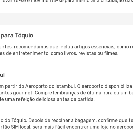
: levante-se e movimente-se para melhorar a circulação das
 para Tóquio
ntes, recomendamos que inclua artigos essenciais, como r
es de entretenimento, como livros, revistas ou filmes.
o
ul
m partir do Aeroporto do Istambul. O aeroporto disponibil
urantes gourmet. Compre lembranças de última hora ou um bes
ie uma refeição deliciosa antes da partida.
o do Tóquio. Depois de recolher a bagagem, confirme que te
artão SIM local, será mais fácil encontrar uma loja no aero