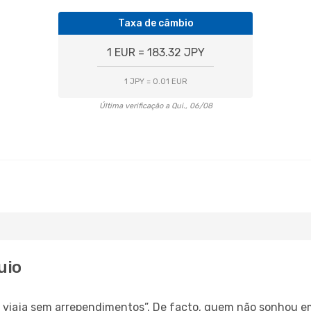
Taxa de câmbio
1 EUR = 183.32 JPY
1 JPY = 0.01 EUR
Última verificação a Qui., 06/08
uio
s, viaja sem arrependimentos”. De facto, quem não sonhou e