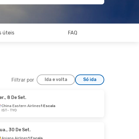
 úteis
FAQ
Filtrar por
Ida e volta
Só ida
er., 8 De Set.
China Eastern Airlines
1 Escala
IST
- TYO
ua., 30 De Set.
Asiana Airlines
1 Escala