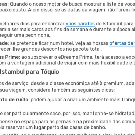
eas
: Quando o nosso motor de busca mostrar a lista de voos 
baixo custo. Além disso, se as datas da viagem não forem fi
 melhores dias para encontrar
voos baratos
de Istambul para
dem a ser mais caros aos fins de semana e durante a época al
nseguir uma pechincha.
dade
: se pretende ficar num hotel, veja as nossas
ofertas de
recer-lhe grandes descontos no pacote total.
ms Prime
: ao subscrever o eDreams Prime, terá acesso a exc
m a vantagem adicional de viajar com mais flexibilidade e 
Istambul para Tóquio
os de serviço, desde a classe económica até à premium, ad
 sua viagem, considere também as seguintes dicas:
to de ruído
: podem ajudar a criar um ambiente mais tranqu
de ser particularmente seco, por isso, mantenha-se hidratad
 pense no espaço para as pernas e na proximidade das comod
ia reservar um lugar perto das casas de banho.