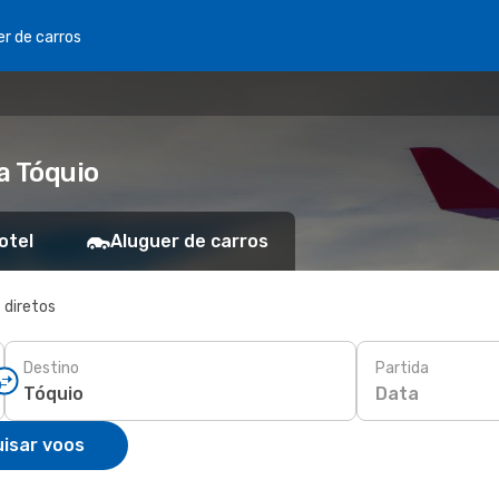
er de carros
a Tóquio
otel
Aluguer de carros
 diretos
Destino
Partida
Data
isar voos