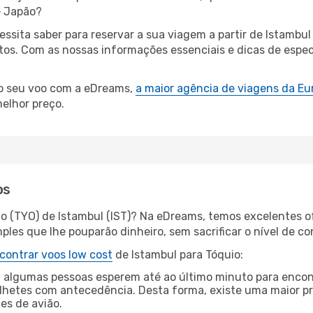
é Japão?
cessita saber para reservar a sua viagem a partir de Ista
s. Com as nossas informações essenciais e dicas de especi
 o seu voo com a eDreams,
a maior agência de viagens da Eu
elhor preço.
os
io (TYO) de Istambul (IST)? Na eDreams, temos excelentes of
les que lhe pouparão dinheiro, sem sacrificar o nível de co
contrar voos low cost
de Istambul para Tóquio:
 algumas pessoas esperem até ao último minuto para encont
hetes com antecedência. Desta forma, existe uma maior pr
tes de avião.