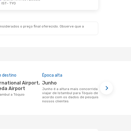
IST
- TYO
siderados o preço final oferecido. Observe que a
e destino
Época alta
Companhia
nesta rota
junho
Turkish 
da Airport
junho é a altura mais concorrida para
viajar de Istambul para Tóquio de
Companhias aéreas que viajam de
stambul a Tóquio
acordo com os dados de pesquisa dos
Istambul par
nossos clientes