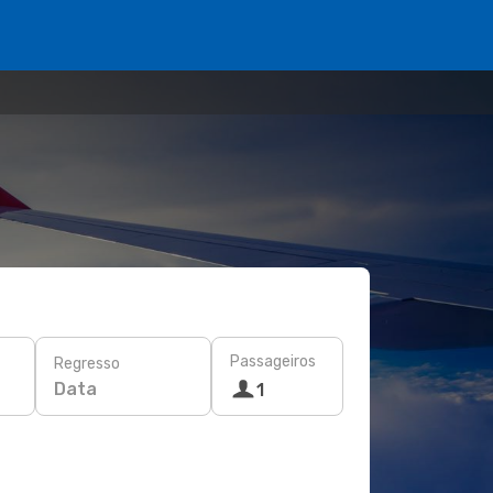
Passageiros
Regresso
Data
1