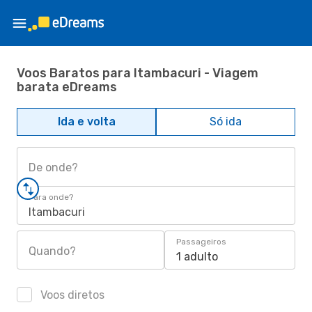
Voos Baratos para Itambacuri - Viagem
barata eDreams
Ida e volta
Só ida
De onde?
Para onde?
Itambacuri
Passageiros
Quando?
1 adulto
Voos diretos