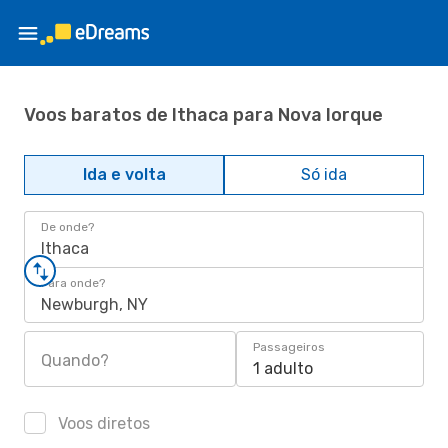
Voos baratos de Ithaca para Nova Iorque
Ida e volta
Só ida
De onde?
Ithaca
Para onde?
Newburgh, NY
Passageiros
Quando?
1 adulto
Voos diretos