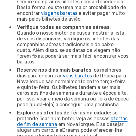
sempre comprar os bilhetes com antecedência.
Desta forma, existe uma maior probabilidade de
encontrar
viagens baratas
e evitar pagar muito
mais pelos bilhetes de avião.
Verifique todas as companhias aéreas
:
Quando o nosso motor de busca mostrar a lista
de voos disponíveis, verifique os bilhetes das
companhias aéreas tradicionais e de baixo
custo. Além disso, se as datas da viagem não
forem fixas, poderá ser mais fácil encontrar voos
baratos.
Reserve nos dias mais baratos
: os melhores
dias para encontrar
voos baratos
de Ithaca para
Nova Iorque são normalmente entre terça-feira
e quinta-feira. Os bilhetes tendem a ser mais
caros aos fins de semana e durante a época alta,
por isso, voar a meio da semana ou fora de época
pode ajudá-lo(a) a conseguir uma pechincha.
Explore as ofertas de férias na cidade
: se
pretende ficar num hotel, veja as nossas
ofertas
de fim de semana
em Nova Iorque. E se desejar
alugar um carro, a eDreams pode oferecer-lhe
grandes descontos no pacote total.