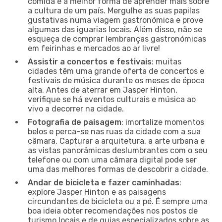
comida é a melhor forma de aprender mais sobre
a cultura de um país. Mergulhe as suas papilas
gustativas numa viagem gastronómica e prove
algumas das iguarias locais. Além disso, não se
esqueça de comprar lembranças gastronómicas
em feirinhas e mercados ao ar livre!
Assistir a concertos e festivais
: muitas
cidades têm uma grande oferta de concertos e
festivais de música durante os meses de época
alta. Antes de aterrar em Jasper Hinton,
verifique se há eventos culturais e música ao
vivo a decorrer na cidade.
Fotografia de paisagem
: imortalize momentos
belos e perca-se nas ruas da cidade com a sua
câmara. Capturar a arquitetura, a arte urbana e
as vistas panorâmicas deslumbrantes com o seu
telefone ou com uma câmara digital pode ser
uma das melhores formas de descobrir a cidade.
Andar de bicicleta e fazer caminhadas
:
explore Jasper Hinton e as paisagens
circundantes de bicicleta ou a pé. É sempre uma
boa ideia obter recomendações nos postos de
turismo locais e de guias especializados sobre as