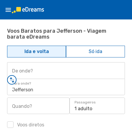
Voos Baratos para Jefferson - Viagem
barata eDreams
Ida e volta
Só ida
De onde?
Para onde?
Jefferson
Passageiros
Quando?
1 adulto
Voos diretos