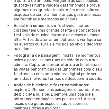
a cultura de um país. Mergulhe as suas papilas
gustativas numa viagem gastronómica e prove
algumas das iguarias locais. Além disso, não se
esqueça de comprar lembranças gastronómicas
em feirinhas e mercados ao ar livre!
Assistir a concertos e festivais
: muitas
cidades têm uma grande oferta de concertos e
festivais de música durante os meses de época
alta. Antes de aterrar em Jefferson, verifique se
há eventos culturais e música ao vivo a decorrer
na cidade.
Fotografia de paisagem
: imortalize momentos
belos e perca-se nas ruas da cidade com a sua
câmara. Capturar a arquitetura, a arte urbana e
as vistas panorâmicas deslumbrantes com o seu
telefone ou com uma câmara digital pode ser
uma das melhores formas de descobrir a cidade.
Andar de bicicleta e fazer caminhadas
:
explore Jefferson e as paisagens circundantes
de bicicleta ou a pé. É sempre uma boa ideia
obter recomendações nos postos de turismo
locais e de guias especializados sobre as
melhores rotas a explorar.