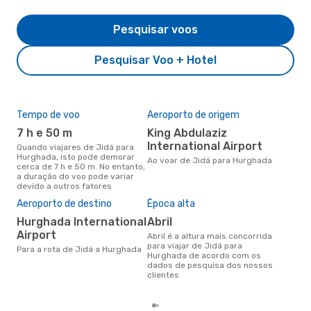
Pesquisar voos
Pesquisar Voo + Hotel
Tempo de voo
Aeroporto de origem
Com
ope
7 h e 50 m
King Abdulaziz
Fl
International Airport
Quando viajares de Jidá para
Hurghada, isto pode demorar
Companhias aéreas que viajam
Ao voar de Jidá para Hurghada
cerca de 7 h e 50 m. No entanto,
de 
a duração do voo pode variar
devido a outros fatores
A m
Aeroporto de destino
Época alta
res
Hurghada International
abril
ab
Airport
abril é a altura mais concorrida
setembro é uma das melhores
para viajar de Jidá para
Para a rota de Jidá a Hurghada
alt
Hurghada de acordo com os
com
dados de pesquisa dos nossos
com
clientes
clie