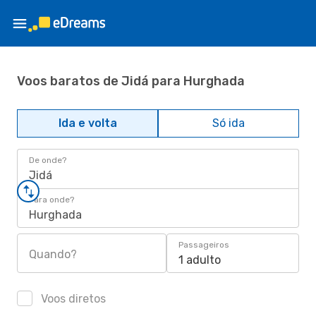
Voos baratos de Jidá para Hurghada
Ida e volta
Só ida
De onde?
Jidá
Para onde?
Hurghada
Passageiros
Quando?
1 adulto
Voos diretos