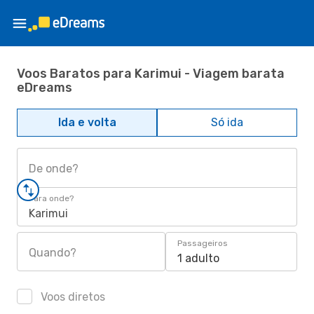
Voos Baratos para Karimui - Viagem barata
eDreams
Ida e volta
Só ida
De onde?
Para onde?
Karimui
Passageiros
Quando?
1 adulto
Voos diretos