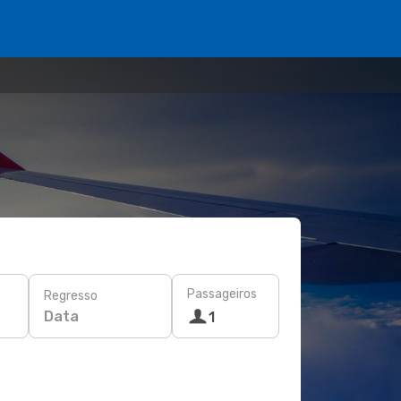
Passageiros
Regresso
Data
1