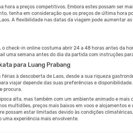
 hora a preços competitivos. Embora estes possam ser mais
nto, tenha em consideração que os preços de última hora p
Laos. A flexibilidade nas datas da viagem pode aumentar a
 o check-in online costuma abrir 24 a 48 horas antes da ho
il uma semana antes do dia da partida com instruções para
olkata para Luang Prabang
 férias à descoberta de Laos, desde a sua riqueza gastronóm
ara viajar depende das suas preferências e disponibilidade
e procura.
poca alta, mas também com um ambiente animado e mais ofert
s multidões, preços mais baixos em voos e alojamentos e 
vre possam estar limitadas devido às condições climatéricas
o uma experiência mais envolvente.