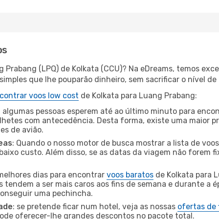
os
g Prabang (LPQ) de Kolkata (CCU)? Na eDreams, temos excel
imples que lhe pouparão dinheiro, sem sacrificar o nível de
contrar voos low cost
de Kolkata para Luang Prabang:
 algumas pessoas esperem até ao último minuto para encont
hetes com antecedência. Desta forma, existe uma maior pr
tes de avião.
eas
: Quando o nosso motor de busca mostrar a lista de voos 
baixo custo. Além disso, se as datas da viagem não forem fi
 melhores dias para encontrar
voos baratos
de Kolkata para 
es tendem a ser mais caros aos fins de semana e durante a é
 conseguir uma pechincha.
dade
: se pretende ficar num hotel, veja as nossas
ofertas de
pode oferecer-lhe grandes descontos no pacote total.