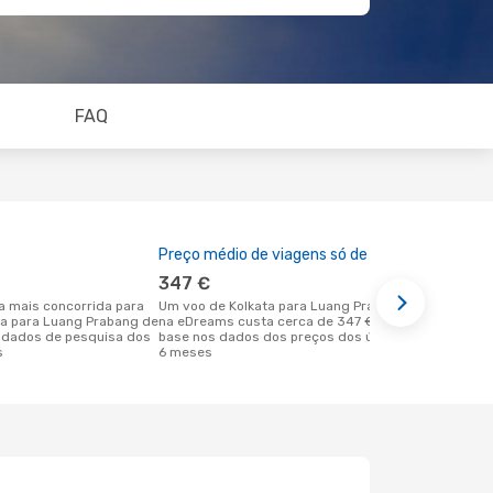
FAQ
Preço médio de viagens só de ida
A melhor al
347 €
outubro
Um voo de Kolkata para Luang Prabang
agosto é uma das melhores alturas
ata para Luang Prabang de
na eDreams custa cerca de 347 €, com
para voar p
 dados de pesquisa dos
base nos dados dos preços dos últimos
partida em 
s
6 meses
dados reais