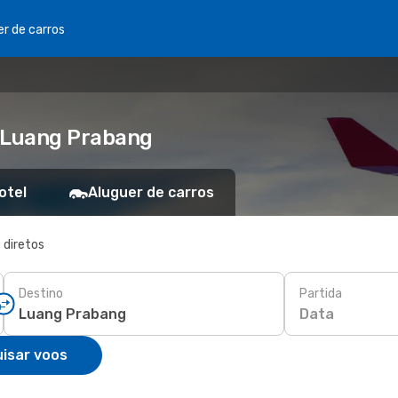
er de carros
a Luang Prabang
otel
Aluguer de carros
 diretos
Destino
Partida
Data
isar voos