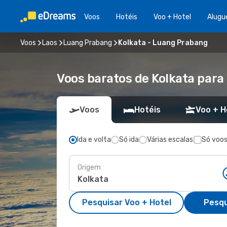
Voos
Hotéis
Voo + Hotel
Alugu
Voos
Laos
Luang Prabang
Kolkata - Luang Prabang
Voos baratos de Kolkata par
Voos
Hotéis
Voo + H
Ida e volta
Só ida
Várias escalas
Só voos
Origem
Pesquisar Voo + Hotel
Pesqu