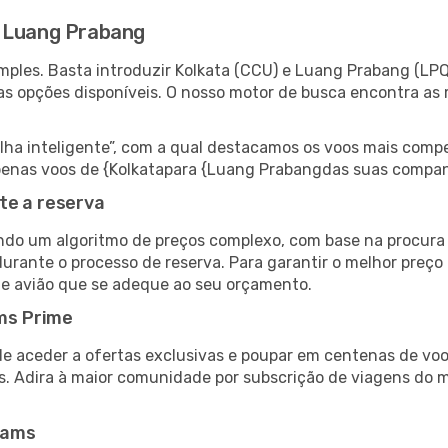
a Luang Prabang
ples. Basta introduzir Kolkata (CCU) e Luang Prabang (LPQ
as opções disponíveis. O nosso motor de busca encontra as 
 inteligente”, com a qual destacamos os voos mais compet
r apenas voos de {Kolkatapara {Luang Prabangdas suas compan
te a reserva
do um algoritmo de preços complexo, com base na procura e
durante o processo de reserva. Para garantir o melhor preço
de avião que se adeque ao seu orçamento.
ms Prime
de aceder a ofertas exclusivas e poupar em centenas de voo
s. Adira à maior comunidade por subscrição de viagens do
eams