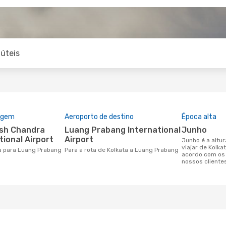
úteis
rigem
Aeroporto de destino
Época alta
Luang Prabang International
junho
tional Airport
Airport
junho é a altura mais concorrida para
viajar de Kolk
ta para Luang Prabang
Para a rota de Kolkata a Luang Prabang
acordo com os
nossos cliente