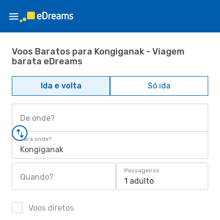
Voos Baratos para Kongiganak - Viagem
barata eDreams
Ida e volta
Só ida
De onde?
Para onde?
Kongiganak
Passageiros
Quando?
1 adulto
Voos diretos