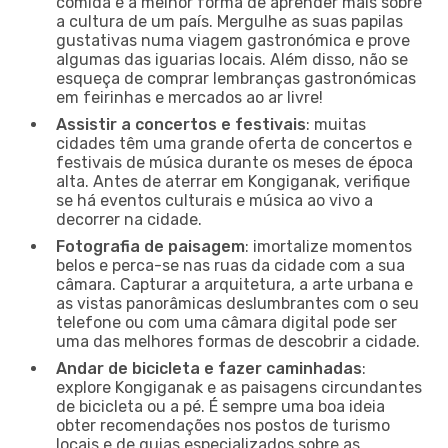
comida é a melhor forma de aprender mais sobre
a cultura de um país. Mergulhe as suas papilas
gustativas numa viagem gastronómica e prove
algumas das iguarias locais. Além disso, não se
esqueça de comprar lembranças gastronómicas
em feirinhas e mercados ao ar livre!
Assistir a concertos e festivais
: muitas
cidades têm uma grande oferta de concertos e
festivais de música durante os meses de época
alta. Antes de aterrar em Kongiganak, verifique
se há eventos culturais e música ao vivo a
decorrer na cidade.
Fotografia de paisagem
: imortalize momentos
belos e perca-se nas ruas da cidade com a sua
câmara. Capturar a arquitetura, a arte urbana e
as vistas panorâmicas deslumbrantes com o seu
telefone ou com uma câmara digital pode ser
uma das melhores formas de descobrir a cidade.
Andar de bicicleta e fazer caminhadas
:
explore Kongiganak e as paisagens circundantes
de bicicleta ou a pé. É sempre uma boa ideia
obter recomendações nos postos de turismo
locais e de guias especializados sobre as