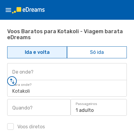
Voos Baratos para Kotakoli - Viagem barata
eDreams
Ida e volta
Só ida
De onde?
Para onde?
Kotakoli
Passageiros
Quando?
1 adulto
Voos diretos