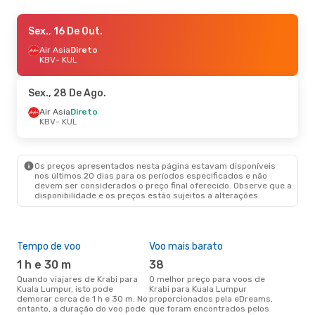
Ter., 25 De Ago.
Sex., 16 De Out.
- Qua., 26 De Ago.
Air Asia
Air Asia
Direto
Direto
KBV
KBV
- KUL
- KUL
Air Asia
Direto
KUL
- KBV
Sex., 28 De Ago.
Air Asia
Direto
KBV
- KUL
Os preços apresentados nesta página estavam disponíveis
nos últimos 20 dias para os períodos especificados e não
devem ser considerados o preço final oferecido. Observe que a
disponibilidade e os preços estão sujeitos a alterações.
Tempo de voo
Voo mais barato
Épo
1 h e 30 m
38
j
Quando viajares de Krabi para
O melhor preço para voos de
junho é a altura mais
Kuala Lumpur, isto pode
Krabi para Kuala Lumpur
conc
demorar cerca de 1 h e 30 m. No
proporcionados pela eDreams,
par
entanto, a duração do voo pode
que foram encontrados pelos
com