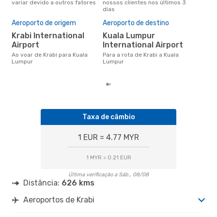
variar devido a outros fatores
nossos clientes nos últimos 3
nos
dias
Pre
de 
Aeroporto de origem
Aeroporto de destino
47
Krabi International
Kuala Lumpur
Um voo de Krabi para Kuala
Airport
International Airport
Lum
de 
Ao voar de Krabi para Kuala
Para a rota de Krabi a Kuala
dos
Lumpur
Lumpur
Taxa de câmbio
1 EUR = 4.77 MYR
1 MYR = 0.21 EUR
Última verificação a Sáb., 08/08
Distância:
626 kms
Aeroportos de Krabi