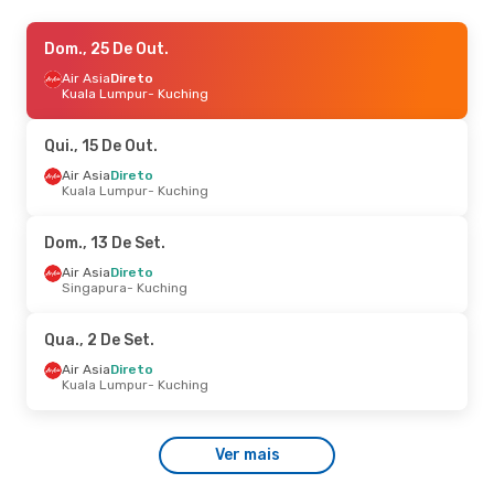
Sex., 18 De Set.
Dom., 25 De Out.
- Seg., 21 De Set.
Malaysia Airlines
Air Asia
Direto
Direto
Kuala Lumpur
Kuala Lumpur
- Kuching
- Kuching
Malaysia Airlines
Direto
Kuching
- Kuala Lumpur
Qui., 15 De Out.
Air Asia
Direto
Kuala Lumpur
- Kuching
Dom., 13 De Set.
Air Asia
Direto
Singapura
- Kuching
Qua., 2 De Set.
Air Asia
Direto
Kuala Lumpur
- Kuching
Ver mais