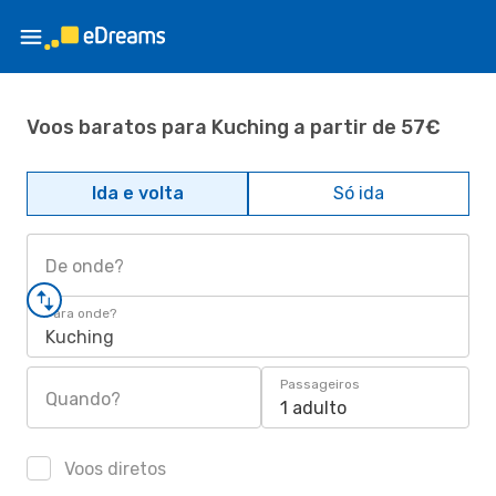
Voos baratos para Kuching a partir de 57€
Ida e volta
Só ida
De onde?
Para onde?
Kuching
Passageiros
Quando?
1 adulto
Voos diretos