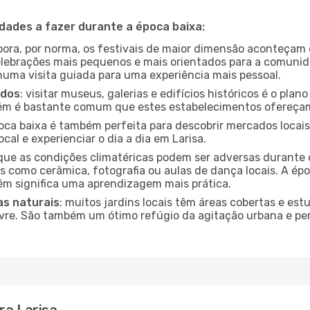
idades a fazer durante a época baixa:
bora, por norma, os festivais de maior dimensão aconteçam 
lebrações mais pequenos e mais orientados para a comuni
 numa visita guiada para uma experiência mais pessoal.
ados
: visitar museus, galerias e edifícios históricos é o pla
bém é bastante comum que estes estabelecimentos ofereçam
poca baixa é também perfeita para descobrir mercados locais
cal e experienciar o dia a dia em Larisa.
que as condições climatéricas podem ser adversas durante 
s como cerâmica, fotografia ou aulas de dança locais. A épo
m significa uma aprendizagem mais prática.
as naturais
: muitos jardins locais têm áreas cobertas e est
ivre. São também um ótimo refúgio da agitação urbana e pe