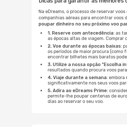
Dicas para garantir as melhores 
Na eDreams, o processo de reservar voos 
companhias aéreas para encontrar voos 
poupar dinheiro no seu próximo voo pa
1. Reserve com antecedência
: as t
as épocas altas de viagem. Comprar o
2. Voe durante as épocas baixas
: 
os períodos de maior procura (como fe
encontrar bilhetes mais baratos pode
3. Utilize a nossa opção “Escolha i
resultados quando procura voos para 
4. Viaje durante a semana
: embora 
significativamente nos seus voos para
5. Adira ao eDreams Prime
: conside
permite-lhe poupar centenas de euros
dias ao reservar o seu voo.