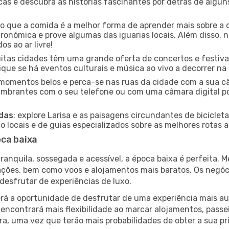
icas e descubra as histórias fascinantes por detrás de algu
ido que a comida é a melhor forma de aprender mais sobre a 
ronómica e prove algumas das iguarias locais. Além disso,
s ao ar livre!
uitas cidades têm uma grande oferta de concertos e festiv
ifique se há eventos culturais e música ao vivo a decorrer na
e momentos belos e perca-se nas ruas da cidade com a sua câ
umbrantes com o seu telefone ou com uma câmara digital p
adas
: explore Larisa e as paisagens circundantes de biciclet
locais e de guias especializados sobre as melhores rotas a 
oca baixa
nquila, sossegada e acessível, a época baixa é perfeita. Me
rações, bem como voos e alojamentos mais baratos. Os negó
desfrutar de experiências de luxo.
á a oportunidade de desfrutar de uma experiência mais autê
encontrará mais flexibilidade ao marcar alojamentos, passei
a, uma vez que terão mais probabilidades de obter a sua pri