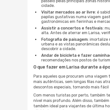
passeio pelas principais zonas histór
cidade.
Visitar mercados ao ar livre
: é sab
papilas gustativas numa viagem gast
gastronómicas em feirinhas e mercado
Assistir a concertos e festivais
: m
alta. Antes de aterrar em Larisa, ver
Fotografia de paisagem
: imortaliz
urbana e as vistas panorâmicas desl
descobrir a cidade.
Andar de bicicleta e fazer caminh
recomendações nos postos de turismo 
O que fazer em Larisa durante a ép
Para aqueles que procuram uma viagem tra
mais autênticas, sem longas filas nas at
descontos especiais, tornando mais fácil 
Com menos turistas por perto, também ter
nível mais profundo. Além disso, também 
também ideal para viajantes de última hor