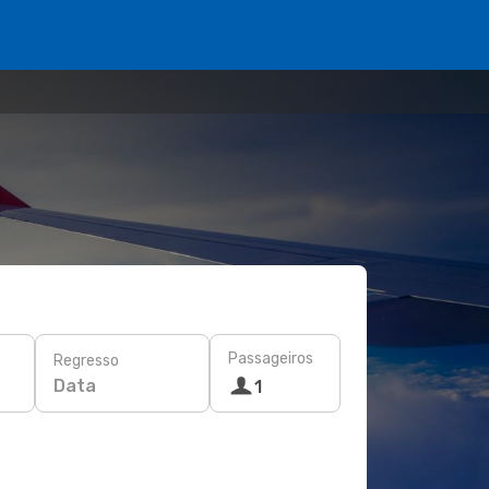
Passageiros
Regresso
Data
1