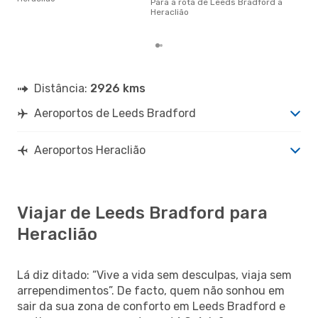
cer
Para a rota de Leeds Bradford a
dad
Heraclião
mes
Distância:
2926 kms
Aeroportos de Leeds Bradford
Aeroportos Heraclião
Viajar de Leeds Bradford para
Heraclião
Lá diz ditado: “Vive a vida sem desculpas, viaja sem
arrependimentos”. De facto, quem não sonhou em
sair da sua zona de conforto em Leeds Bradford e