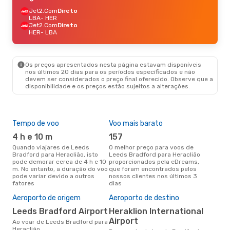
Jet2.Com
Direto
LBA
- HER
Jet2.Com
Direto
HER
- LBA
Os preços apresentados nesta página estavam disponíveis
nos últimos 20 dias para os períodos especificados e não
devem ser considerados o preço final oferecido. Observe que a
disponibilidade e os preços estão sujeitos a alterações.
Tempo de voo
Voo mais barato
Épo
4 h e 10 m
157
ab
Quando viajares de Leeds
O melhor preço para voos de
abril é a altura mais concorrida
Bradford para Heraclião, isto
Leeds Bradford para Heraclião
para
pode demorar cerca de 4 h e 10
proporcionados pela eDreams,
par
m. No entanto, a duração do voo
que foram encontrados pelos
os 
pode variar devido a outros
nossos clientes nos últimos 3
nos
fatores
dias
Pre
de 
Aeroporto de origem
Aeroporto de destino
5
Leeds Bradford Airport
Heraklion International
Um voo de Leeds Bradford para
Airport
Ao voar de Leeds Bradford para
Her
Heraclião