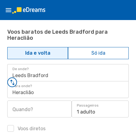
Voos baratos de Leeds Bradford para
Heraclião
Ida e volta
Só ida
De onde?
Leeds Bradford
Para onde?
Heraclião
Passageiros
Quando?
1 adulto
Voos diretos