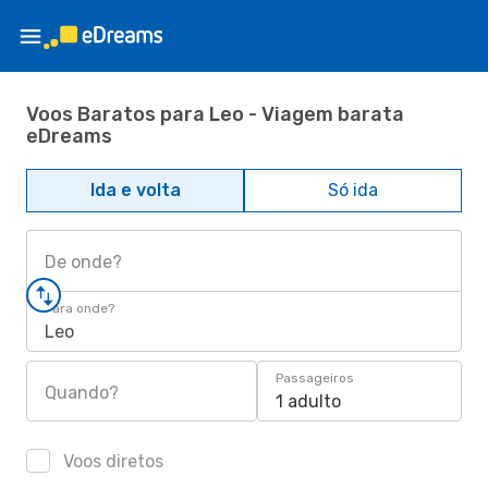
Voos Baratos para Leo - Viagem barata
eDreams
Ida e volta
Só ida
De onde?
Para onde?
Leo
Passageiros
Quando?
1 adulto
Voos diretos