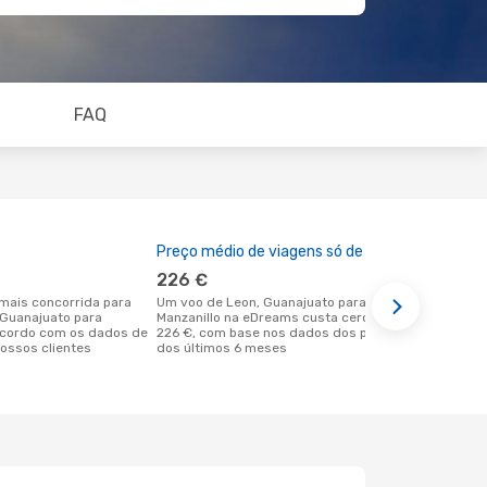
FAQ
Preço médio de viagens só de ida
A melhor al
226 €
janeiro
Um voo de Leon, Guanajuato para
janeiro é uma das melhores alturas
, Guanajuato para
Manzanillo na eDreams custa cerca de
para voar pa
acordo com os dados de
226 €, com base nos dados dos preços
em Leon, Gu
ossos clientes
dos últimos 6 meses
dados reais