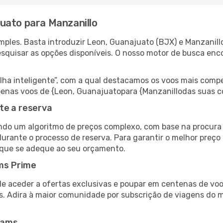
uato para Manzanillo
ples. Basta introduzir Leon, Guanajuato (BJX) e Manzanill
esquisar as opções disponíveis. O nosso motor de busca enc
 inteligente”, com a qual destacamos os voos mais compet
r apenas voos de {Leon, Guanajuatopara {Manzanillodas suas 
te a reserva
do um algoritmo de preços complexo, com base na procura e
urante o processo de reserva. Para garantir o melhor preço 
 que se adeque ao seu orçamento.
ms Prime
de aceder a ofertas exclusivas e poupar em centenas de voo
s. Adira à maior comunidade por subscrição de viagens do
eams