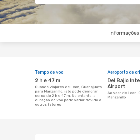
Informações 
Tempo de voo
Aeroporto de o
2 h e 47 m
Del Bajio International
Airport
Quando viajares de Leon, Guanajuato
para Manzanillo, isto pode demorar
Ao voar de Leon, Guanajuato para
cerca de 2 h e 47 m. No entanto, a
Manzanillo
duração do voo pode variar devido a
outros fatores