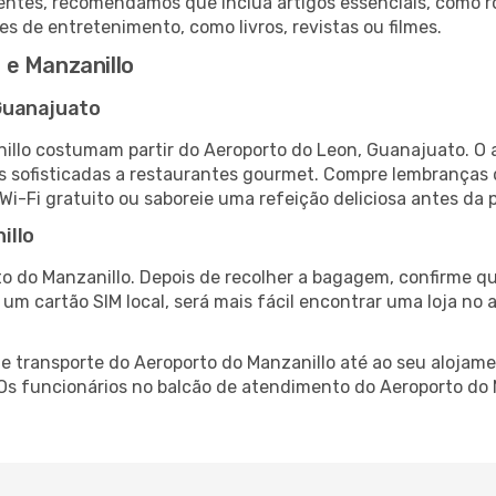
ntes, recomendamos que inclua artigos essenciais, como r
es de entretenimento, como livros, revistas ou filmes.
 e Manzanillo
Guanajuato
illo costumam partir do Aeroporto do Leon, Guanajuato. O 
 sofisticadas a restaurantes gourmet. Compre lembranças de
 Wi-Fi gratuito ou saboreie uma refeição deliciosa antes da p
illo
o do Manzanillo. Depois de recolher a bagagem, confirme qu
e um cartão SIM local, será mais fácil encontrar uma loja n
 transporte do Aeroporto do Manzanillo até ao seu alojamen
 Os funcionários no balcão de atendimento do Aeroporto d