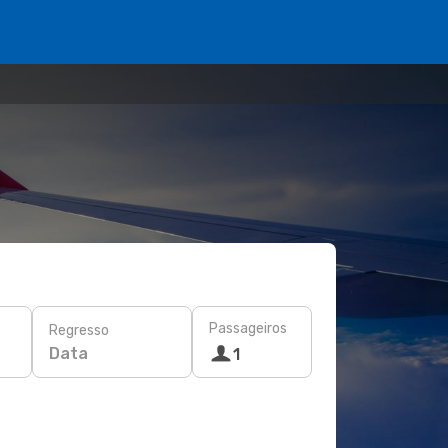
Passageiros
Regresso
Data
1