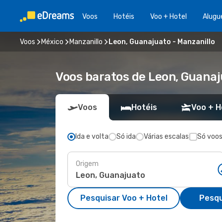
Voos
Hotéis
Voo + Hotel
Alugu
Voos
México
Manzanillo
Leon, Guanajuato - Manzanillo
Voos baratos de Leon, Guanaj
Voos
Hotéis
Voo + H
Ida e volta
Só ida
Várias escalas
Só voos
Origem
Pesquisar Voo + Hotel
Pesqu