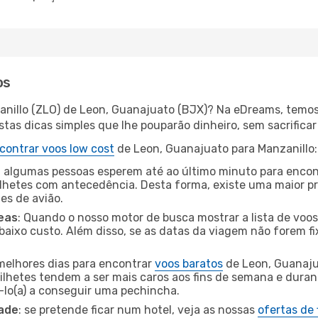
os
anillo (ZLO) de Leon, Guanajuato (BJX)? Na eDreams, temos 
as dicas simples que lhe pouparão dinheiro, sem sacrificar 
contrar voos low cost
de Leon, Guanajuato para Manzanillo:
 algumas pessoas esperem até ao último minuto para encont
hetes com antecedência. Desta forma, existe uma maior pr
tes de avião.
eas
: Quando o nosso motor de busca mostrar a lista de voos 
baixo custo. Além disso, se as datas da viagem não forem fi
 melhores dias para encontrar
voos baratos
de Leon, Guanaju
bilhetes tendem a ser mais caros aos fins de semana e durant
lo(a) a conseguir uma pechincha.
dade
: se pretende ficar num hotel, veja as nossas
ofertas de