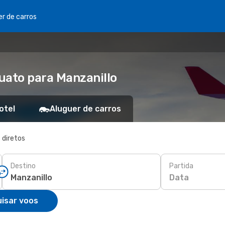
er de carros
uato para Manzanillo
otel
Aluguer de carros
 diretos
Destino
Partida
Data
isar voos