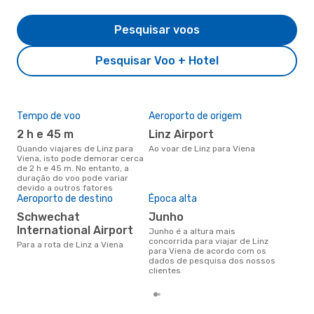
Pesquisar voos
Pesquisar Voo + Hotel
Tempo de voo
Aeroporto de origem
Pre
de 
2 h e 45 m
Linz Airport
9
Quando viajares de Linz para
Ao voar de Linz para Viena
Viena, isto pode demorar cerca
Um voo de Linz para Viena na
de 2 h e 45 m. No entanto, a
eDr
duração do voo pode variar
com
devido a outros fatores
dos
Aeroporto de destino
Época alta
Schwechat
junho
International Airport
junho é a altura mais
concorrida para viajar de Linz
Para a rota de Linz a Viena
para Viena de acordo com os
dados de pesquisa dos nossos
clientes