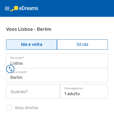
Voos Lisboa - Berlim
Ida e volta
Só ida
De onde?
Lisboa
Para onde?
Berlim
Passageiros
Quando?
1 adulto
Voos diretos