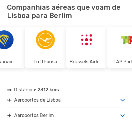
Companhias aéreas que voam de
Lisboa para Berlim
yanair
Lufthansa
Brussels Airlines
TAP Por
Distância:
2312 kms
Aeroportos de Lisboa
Aeroportos Berlim