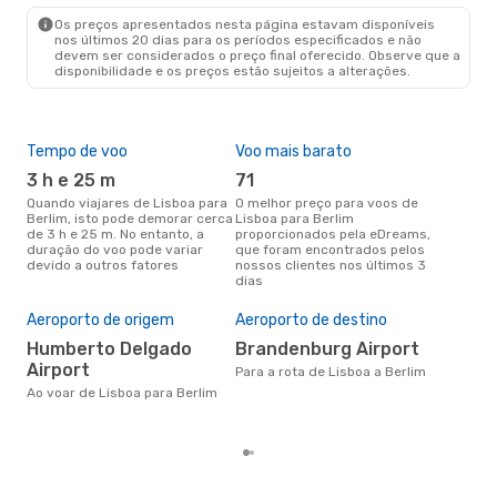
BER
- LIS
Os preços apresentados nesta página estavam disponíveis
nos últimos 20 dias para os períodos especificados e não
devem ser considerados o preço final oferecido. Observe que a
disponibilidade e os preços estão sujeitos a alterações.
Tempo de voo
Voo mais barato
Épo
3 h e 25 m
71
j
Quando viajares de Lisboa para
O melhor preço para voos de
junho é a altura mais
Berlim, isto pode demorar cerca
Lisboa para Berlim
conc
de 3 h e 25 m. No entanto, a
proporcionados pela eDreams,
par
duração do voo pode variar
que foram encontrados pelos
dad
devido a outros fatores
nossos clientes nos últimos 3
clie
dias
Pre
de 
Aeroporto de origem
Aeroporto de destino
14
Humberto Delgado
Brandenburg Airport
Um voo de Lisboa para Berlim na
Airport
eDr
Para a rota de Lisboa a Berlim
com
Ao voar de Lisboa para Berlim
dos