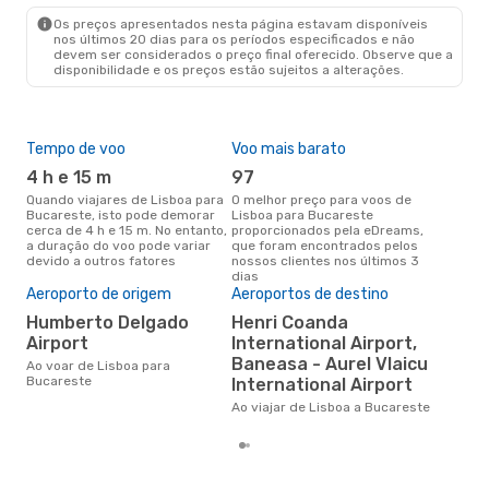
BUH
- LIS
Os preços apresentados nesta página estavam disponíveis
nos últimos 20 dias para os períodos especificados e não
devem ser considerados o preço final oferecido. Observe que a
disponibilidade e os preços estão sujeitos a alterações.
Tempo de voo
Voo mais barato
Épo
4 h e 15 m
97
j
Quando viajares de Lisboa para
O melhor preço para voos de
junho é a altura mais
Bucareste, isto pode demorar
Lisboa para Bucareste
conc
cerca de 4 h e 15 m. No entanto,
proporcionados pela eDreams,
par
a duração do voo pode variar
que foram encontrados pelos
os 
devido a outros fatores
nossos clientes nos últimos 3
nos
dias
Pre
Aeroporto de origem
Aeroportos de destino
de 
Humberto Delgado
Henri Coanda
17
Airport
International Airport,
Um voo de Lisboa para
Baneasa - Aurel Vlaicu
Buc
Ao voar de Lisboa para
cer
Bucareste
International Airport
dad
Ao viajar de Lisboa a Bucareste
mes