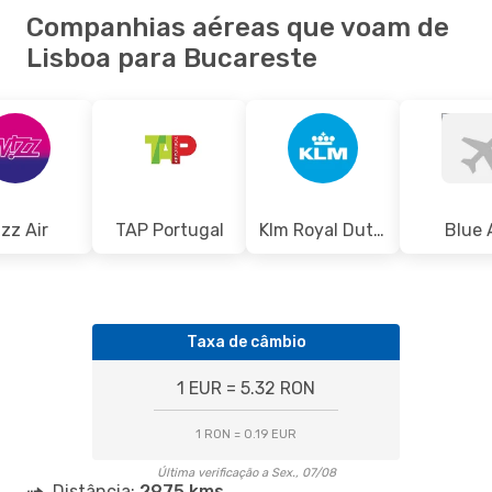
Companhias aéreas que voam de
Lisboa para Bucareste
zz Air
TAP Portugal
Klm Royal Dutch Airlines
Blue 
Taxa de câmbio
1 EUR = 5.32 RON
1 RON = 0.19 EUR
Última verificação a Sex., 07/08
Distância:
2975 kms