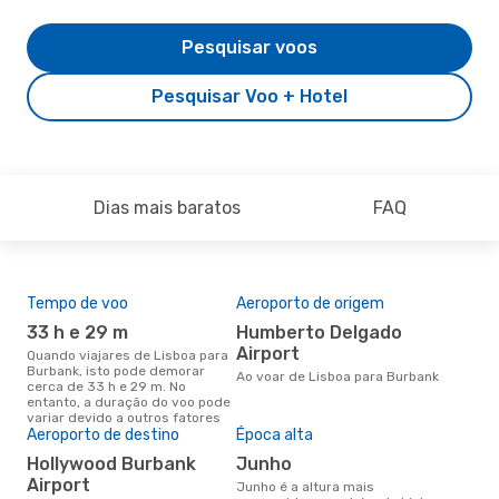
Pesquisar voos
Pesquisar Voo + Hotel
Dias mais baratos
FAQ
Tempo de voo
Aeroporto de origem
Pre
de 
33 h e 29 m
Humberto Delgado
12
Airport
Quando viajares de Lisboa para
Burbank, isto pode demorar
Um voo de Lisboa para Burbank
Ao voar de Lisboa para Burbank
cerca de 33 h e 29 m. No
na 
entanto, a duração do voo pode
125
variar devido a outros fatores
dos
Aeroporto de destino
Época alta
Hollywood Burbank
junho
Airport
junho é a altura mais