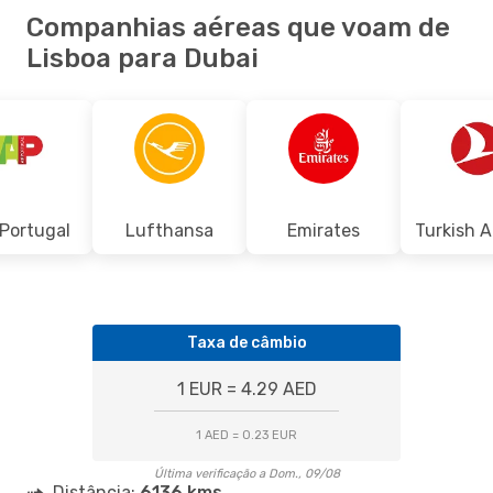
Companhias aéreas que voam de
Lisboa para Dubai
Portugal
Lufthansa
Emirates
Turkish A
Taxa de câmbio
1 EUR = 4.29 AED
1 AED = 0.23 EUR
Última verificação a Dom., 09/08
Distância:
6136 kms