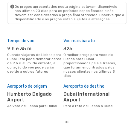
DXB
- LIS
Os preços apresentados nesta página estavam disponíveis
nos últimos 20 dias para os períodos especificados e não
devem ser considerados o preço final oferecido. Observe que a
disponibilidade e os preços estão sujeitos a alterações.
Tempo de voo
Voo mais barato
Épo
9 h e 35 m
325
j
Quando viajares de Lisboa para
O melhor preço para voos de
junho é a altura mais
Dubai, isto pode demorar cerca
Lisboa para Dubai
conc
de 9 h e 35 m. No entanto, a
proporcionados pela eDreams,
par
duração do voo pode variar
que foram encontrados pelos
dad
devido a outros fatores
nossos clientes nos últimos 3
clie
dias
Pre
de 
Aeroporto de origem
Aeroporto de destino
5
Humberto Delgado
Dubai International
Um voo de Lisboa para Dubai na
Airport
Airport
eDr
com
Ao voar de Lisboa para Dubai
Para a rota de Lisboa a Dubai
dos