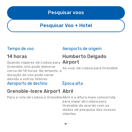
Pesquisar voos
Pesquisar Voo + Hotel
Tempo de voo
Aeroporto de origem
Pre
de 
14 horas
Humberto Delgado
2
Airport
Quando viajares de Lisboa para
Grenoble, isto pode demorar
Um voo de Lisboa para Grenoble
Ao voar de Lisboa para Grenoble
cerca de 14 horas. No entanto, a
na 
duração do voo pode variar
€, 
devido a outros fatores
pre
Aeroporto de destino
Época alta
Grenoble-Isere Airport
abril
Para a rota de Lisboa a Grenoble
abril é a altura mais concorrida
para viajar de Lisboa para
Grenoble de acordo com os
dados de pesquisa dos nossos
clientes