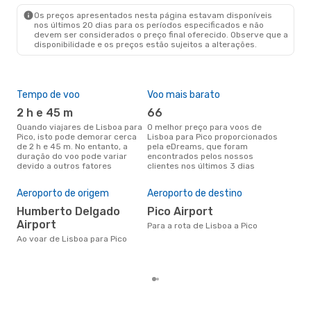
PIX
- LIS
Os preços apresentados nesta página estavam disponíveis
nos últimos 20 dias para os períodos especificados e não
devem ser considerados o preço final oferecido. Observe que a
disponibilidade e os preços estão sujeitos a alterações.
Tempo de voo
Voo mais barato
Épo
2 h e 45 m
66
ab
Quando viajares de Lisboa para
O melhor preço para voos de
abril é a altura mais concorrida
Pico, isto pode demorar cerca
Lisboa para Pico proporcionados
para
de 2 h e 45 m. No entanto, a
pela eDreams, que foram
de 
duração do voo pode variar
encontrados pelos nossos
pes
devido a outros fatores
clientes nos últimos 3 dias
Pre
de 
Aeroporto de origem
Aeroporto de destino
21
Humberto Delgado
Pico Airport
Um voo de Lisboa para Pico na
Airport
Para a rota de Lisboa a Pico
eDr
com
Ao voar de Lisboa para Pico
dos