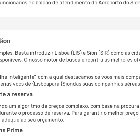
 funcionários no balcão de atendimento do Aeroporto do Si
Sion
les. Basta introduzir Lisboa (LIS) e Sion (SIR) como as cid
isponíveis. O nosso motor de busca encontra as melhores o
 inteligente”, com a qual destacamos os voos mais compet
 apenas voos de {Lisboapara {Siondas suas companhias aéreas
te a reserva
do um algoritmo de preços complexo, com base na procura e
urante o processo de reserva. Para garantir o melhor preço 
e adeque ao seu orçamento.
ms Prime