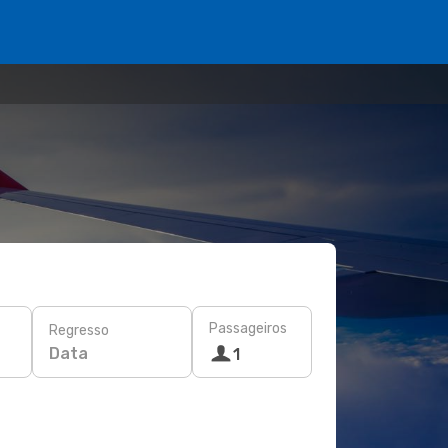
Passageiros
Regresso
Data
1