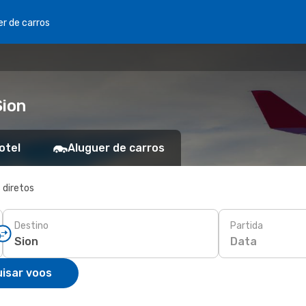
er de carros
Sion
otel
Aluguer de carros
 diretos
Destino
Partida
Data
isar voos