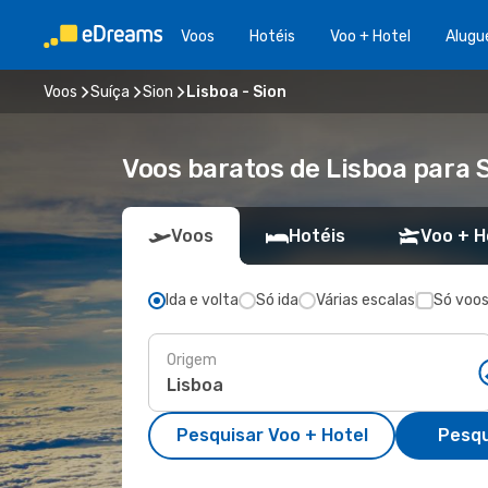
Voos
Hotéis
Voo + Hotel
Alugu
Voos
Suíça
Sion
Lisboa - Sion
Voos baratos de Lisboa para 
Voos
Hotéis
Voo + H
Ida e volta
Só ida
Várias escalas
Só voos
Origem
Pesquisar Voo + Hotel
Pesqu