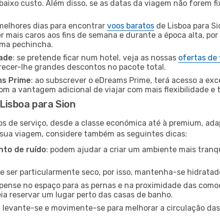
baixo custo. Além disso, se as datas da viagem não forem fi
 melhores dias para encontrar
voos baratos
de Lisboa para Si
r mais caros aos fins de semana e durante a época alta, por
uma pechincha.
dade
: se pretende ficar num hotel, veja as nossas
ofertas de
recer-lhe grandes descontos no pacote total.
ms Prime
: ao subscrever o eDreams Prime, terá acesso a exc
m a vantagem adicional de viajar com mais flexibilidade e 
Lisboa para Sion
os de serviço, desde a classe económica até à premium, ad
 sua viagem, considere também as seguintes dicas:
to de ruído
: podem ajudar a criar um ambiente mais tranqu
de ser particularmente seco, por isso, mantenha-se hidratad
 pense no espaço para as pernas e na proximidade das comod
ia reservar um lugar perto das casas de banho.
: levante-se e movimente-se para melhorar a circulação das